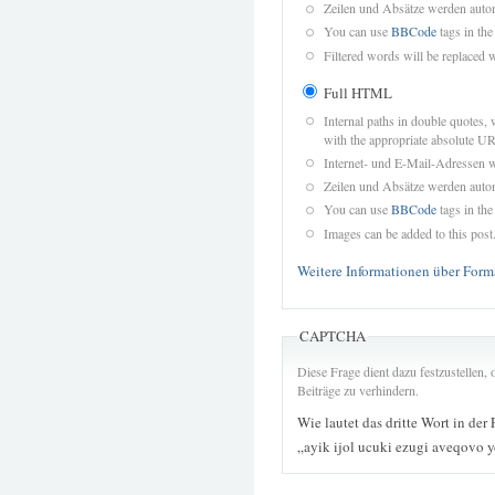
Zeilen und Absätze werden autom
You can use
BBCode
tags in the
Filtered words will be replaced w
Full HTML
Internal paths in double quotes, 
with the appropriate absolute URL
Internet- und E-Mail-Adressen 
Zeilen und Absätze werden autom
You can use
BBCode
tags in the
Images can be added to this post
Weitere Informationen über Form
CAPTCHA
Diese Frage dient dazu festzustellen
Beiträge zu verhindern.
Wie lautet das dritte Wort in der
„ayik ijol ucuki ezugi aveqovo y