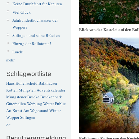
Keine Durchfahrt für Kanuten
Viel Glück
Jahrhunderthochwasser der
Wupper?
Blick von der Kastelei auf den Ba
Solingen und seine Brücken
Einzug der Rollatoren!
Lurchi
mehr
Schlagwortliste
Haus Hohenscheid
Balkhauser
Kotten
Müngsten
Adventskalender
Müngstener Brücke
Brückenpark
Güterhallen
Werbung
Wetter
Public
Art
Kunst
Am Wegesrand
Winter
Wupper
Solingen
>>
Benutzeranmeldung
Balkhauser Kotten von der Kastele