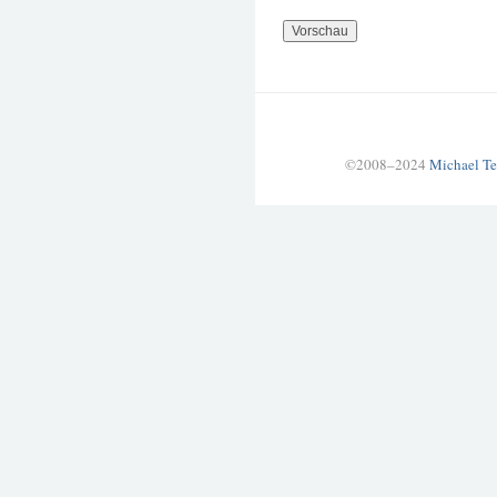
©2008–2024
Michael Te