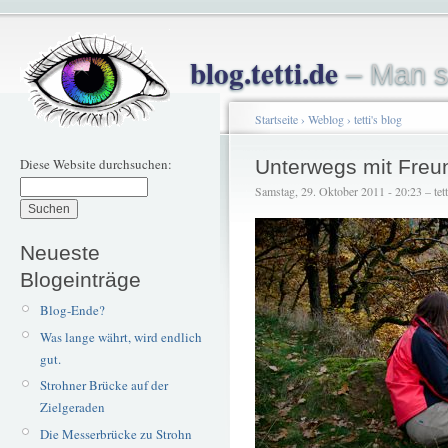
blog.tetti.de
– Man s
Startseite
›
Weblog
›
tetti's blog
Diese Website durchsuchen:
Unterwegs mit Freu
Samstag, 29. Oktober 2011 - 20:23 – tett
Neueste
Blogeinträge
Blog-Ende?
Was lange währt, wird endlich
gut.
Strohner Brücke auf der
Zielgeraden
Die Messerbrücke zu Strohn