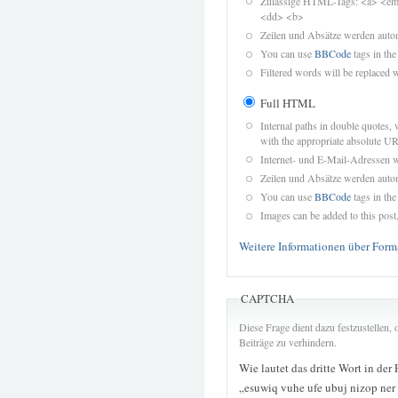
Zulässige HTML-Tags: <a> <em>
<dd> <b>
Zeilen und Absätze werden autom
You can use
BBCode
tags in the
Filtered words will be replaced w
Full HTML
Internal paths in double quotes, 
with the appropriate absolute URL
Internet- und E-Mail-Adressen 
Zeilen und Absätze werden autom
You can use
BBCode
tags in the
Images can be added to this post
Weitere Informationen über Form
CAPTCHA
Diese Frage dient dazu festzustellen
Beiträge zu verhindern.
Wie lautet das dritte Wort in der
„esuwiq vuhe ufe ubuj nizop ner