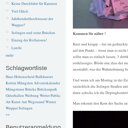
Keine Durchfahrt für Kanuten
Viel Glück
Jahrhunderthochwasser der
Wupper?
Solingen und seine Brücken
Kommen Sie näher !
Einzug der Rollatoren!
Kurz und knapp – das im gedruckte
Lurchi
auf den Punkt – wenn man es nicht
mehr
sollte man es einfach lassen. 3 dri
erstklassiges. Blöde nur, dass der
Schlagwortliste
ausstrahlt, was die Wahrnehmung bet
Haus Hohenscheid
Balkhauser
Und wenn ich am Montag in der Zeit
Kotten
Müngsten
Adventskalender
tatsächlich die Solinger Straßen mi
Müngstener Brücke
Brückenpark
dann schicke ich die Dopingkontro
Güterhallen
Werbung
Wetter
Public
Art
Kunst
Am Wegesrand
Winter
Man erkennt den Kern der Sache an
Wupper
Solingen
>>
Benutzeranmeldung