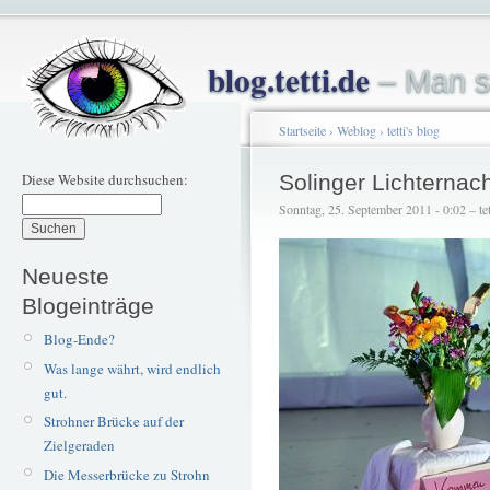
blog.tetti.de
– Man s
Startseite
›
Weblog
›
tetti's blog
Diese Website durchsuchen:
Solinger Lichternac
Sonntag, 25. September 2011 - 0:02 – tet
Neueste
Blogeinträge
Blog-Ende?
Was lange währt, wird endlich
gut.
Strohner Brücke auf der
Zielgeraden
Die Messerbrücke zu Strohn