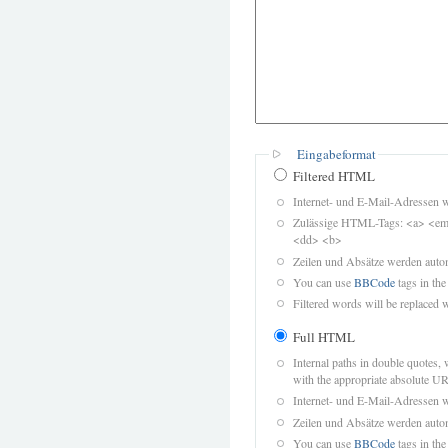
Eingabeformat
Filtered HTML
Internet- und E-Mail-Adressen 
Zulässige HTML-Tags: <a> <em>
<dd> <b>
Zeilen und Absätze werden autom
You can use
BBCode
tags in the
Filtered words will be replaced w
Full HTML
Internal paths in double quotes, 
with the appropriate absolute URL
Internet- und E-Mail-Adressen 
Zeilen und Absätze werden autom
You can use
BBCode
tags in the