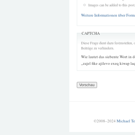
Images can be added to this post
Weitere Informationen über Form
CAPTCHA
Diese Frage dient dazu festzustellen
Beiträge zu verhindern.
Wie lautet das siebente Wort in 
„zajel fike ajilevo exeq kiwap 
©2008–2024
Michael Te