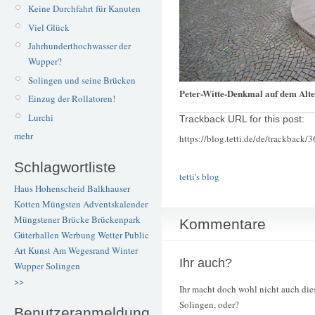
Keine Durchfahrt für Kanuten
Viel Glück
Jahrhunderthochwasser der
Wupper?
Solingen und seine Brücken
Peter-Witte-Denkmal auf dem Alt
Einzug der Rollatoren!
Lurchi
Trackback URL for this post:
mehr
https://blog.tetti.de/de/trackback/
Schlagwortliste
tetti's blog
Haus Hohenscheid
Balkhauser
Kotten
Müngsten
Adventskalender
Müngstener Brücke
Brückenpark
Kommentare
Güterhallen
Werbung
Wetter
Public
Art
Kunst
Am Wegesrand
Winter
Ihr auch?
Wupper
Solingen
>>
Ihr macht doch wohl nicht auch di
Solingen, oder?
Benutzeranmeldung