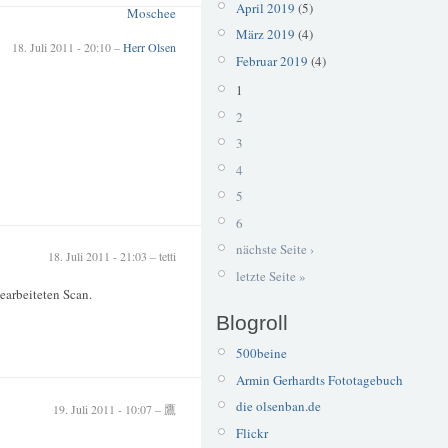
April 2019
(5)
Moschee
März 2019
(4)
18. Juli 2011 - 20:10 –
Herr Olsen
Februar 2019
(4)
1
2
3
4
5
6
nächste Seite ›
18. Juli 2011 - 21:03 – tetti
letzte Seite »
earbeiteten Scan.
Blogroll
500beine
Armin Gerhardts Fototagebuch
die olsenban.de
19. Juli 2011 - 10:07 – 鷹
Flickr