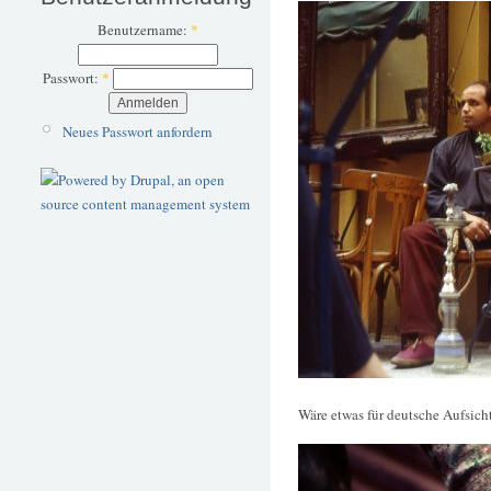
Benutzername:
*
Passwort:
*
Neues Passwort anfordern
Wäre etwas für deutsche Aufsic