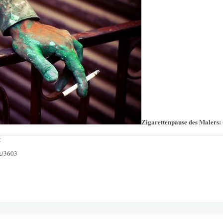
Zigarettenpause des Malers:
:
ck/3603