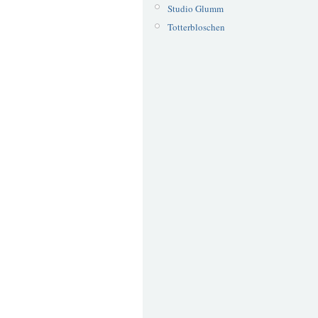
Studio Glumm
Totterbloschen