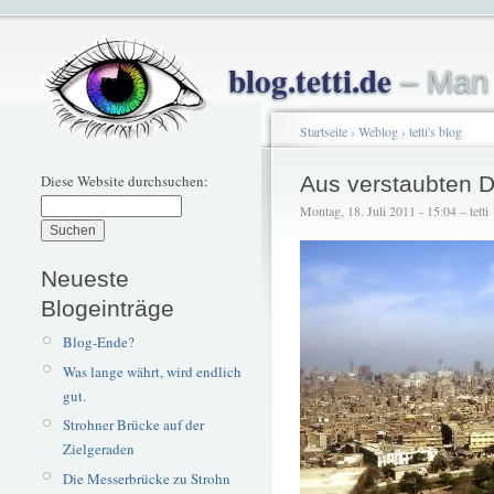
blog.tetti.de
– Man 
Startseite
›
Weblog
›
tetti's blog
Diese Website durchsuchen:
Aus verstaubten 
Montag, 18. Juli 2011 - 15:04 – tetti
Neueste
Blogeinträge
Blog-Ende?
Was lange währt, wird endlich
gut.
Strohner Brücke auf der
Zielgeraden
Die Messerbrücke zu Strohn