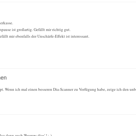
uerkasse.
pause ist großartig. Gefällt mir richtig gut.
fällt mir ebenfalls der Unschärfe-Effekt ist interessant.
men
pt. Wenn ich mal einen besseren Dia-Scanner zu Verfügung habe, zeige ich den unb
a
, also dann auch 'Buen
s dias' ! ;-)