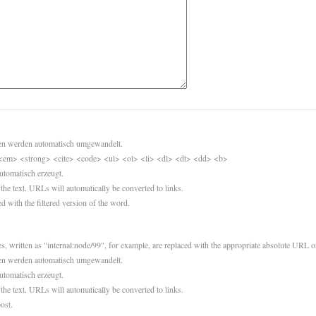
sen werden automatisch umgewandelt.
<em> <strong> <cite> <code> <ul> <ol> <li> <dl> <dt> <dd> <b>
utomatisch erzeugt.
 the text. URLs will automatically be converted to links.
d with the filtered version of the word.
es, written as "internal:node/99", for example, are replaced with the appropriate absolute URL or
sen werden automatisch umgewandelt.
utomatisch erzeugt.
 the text. URLs will automatically be converted to links.
ost.