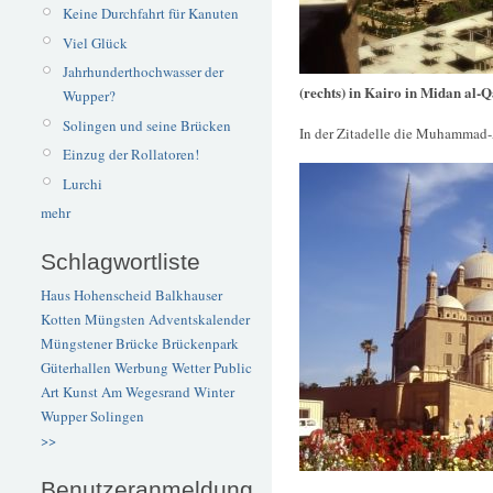
Keine Durchfahrt für Kanuten
Viel Glück
Jahrhunderthochwasser der
(rechts) in Kairo in Midan al-Q
Wupper?
Solingen und seine Brücken
In der Zitadelle die Muhammad
Einzug der Rollatoren!
Lurchi
mehr
Schlagwortliste
Haus Hohenscheid
Balkhauser
Kotten
Müngsten
Adventskalender
Müngstener Brücke
Brückenpark
Güterhallen
Werbung
Wetter
Public
Art
Kunst
Am Wegesrand
Winter
Wupper
Solingen
>>
Benutzeranmeldung