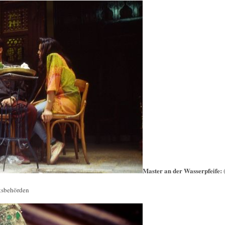
Master an der Wasserpfeife:
htsbehörden