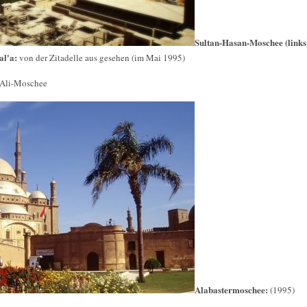
Sultan-Hasan-Moschee (links
al'a:
von der Zitadelle aus gesehen (im Mai 1995)
-Ali-Moschee
Alabastermoschee:
(1995)