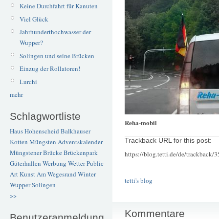
Keine Durchfahrt für Kanuten
Viel Glück
Jahrhunderthochwasser der
Wupper?
Solingen und seine Brücken
Einzug der Rollatoren!
Lurchi
mehr
Schlagwortliste
Reha-mobil
Haus Hohenscheid
Balkhauser
Trackback URL for this post:
Kotten
Müngsten
Adventskalender
Müngstener Brücke
Brückenpark
https://blog.tetti.de/de/trackback/
Güterhallen
Werbung
Wetter
Public
Art
Kunst
Am Wegesrand
Winter
tetti's blog
Wupper
Solingen
>>
Kommentare
Benutzeranmeldung