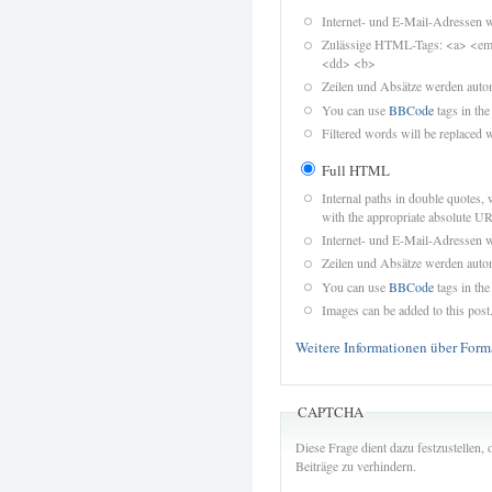
Internet- und E-Mail-Adressen 
Zulässige HTML-Tags: <a> <em>
<dd> <b>
Zeilen und Absätze werden autom
You can use
BBCode
tags in the
Filtered words will be replaced w
Full HTML
Internal paths in double quotes, 
with the appropriate absolute URL
Internet- und E-Mail-Adressen 
Zeilen und Absätze werden autom
You can use
BBCode
tags in the
Images can be added to this post
Weitere Informationen über Form
CAPTCHA
Diese Frage dient dazu festzustellen
Beiträge zu verhindern.