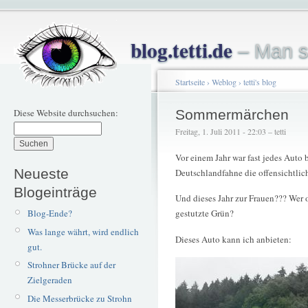
blog.tetti.de
– Man s
Startseite
›
Weblog
›
tetti's blog
Diese Website durchsuchen:
Sommermärchen
Freitag, 1. Juli 2011 - 22:03 – tetti
Vor einem Jahr war fast jedes Auto 
Neueste
Deutschlandfahne die offensichtlic
Blogeinträge
Und dieses Jahr zur Frauen??? Wer 
Blog-Ende?
gestutzte Grün?
Was lange währt, wird endlich
Dieses Auto kann ich anbieten:
gut.
Strohner Brücke auf der
Zielgeraden
Die Messerbrücke zu Strohn