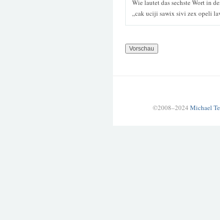
Wie lautet das sechste Wort in d
„cak uciji sawix sivi zex opeli l
©2008–2024
Michael Te