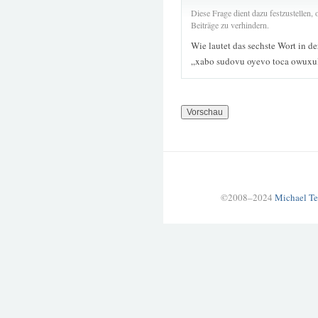
Diese Frage dient dazu festzustellen
Beiträge zu verhindern.
Wie lautet das sechste Wort in d
„xabo sudovu oyevo toca owuxul
©2008–2024
Michael Te