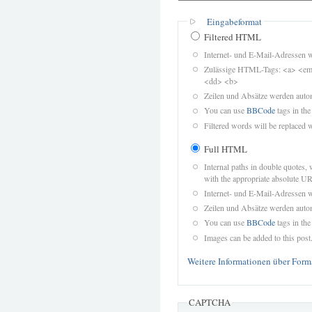
Eingabeformat
Filtered HTML
Internet- und E-Mail-Adressen 
Zulässige HTML-Tags: <a> <em>
<dd> <b>
Zeilen und Absätze werden autom
You can use
BBCode
tags in the
Filtered words will be replaced w
Full HTML
Internal paths in double quotes, 
with the appropriate absolute URL
Internet- und E-Mail-Adressen 
Zeilen und Absätze werden autom
You can use
BBCode
tags in the
Images can be added to this post
Weitere Informationen über Form
CAPTCHA