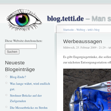
blog.tetti.de
– Man s
Startseite
›
Weblog
›
tetti's blog
Diese Website durchsuchen:
Werbeaussagen
Mittwoch, 25. Februar 2009 - 21:29 – tet
Es gibt Engergiegetränke, die solle
Neueste
zur nächsten Entsorgungsstation off
Blogeinträge
Blog-Ende?
Was lange währt, wird endlich
gut.
Strohner Brücke auf der
Zielgeraden
Die Messerbrücke zu Strohn