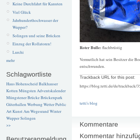
Keine Durchfahrt für Kanuten
Viel Glück
Jahrhunderthochwasser der
Wupper?
Solingen und seine Brücken
Einzug der Rollatoren!
Roter Bulle:
flachbrüstig
Lurchi
Vermutlich hat sein Besitzer die Bo
mehr
entschwunden.
Schlagwortliste
Trackback URL for this post:
Haus Hohenscheid
Balkhauser
https://blog.tetti.de/de/trackback/
Kotten
Müngsten
Adventskalender
Müngstener Brücke
Brückenpark
tetti's blog
Güterhallen
Werbung
Wetter
Public
Art
Kunst
Am Wegesrand
Winter
Wupper
Solingen
Kommentare
>>
Kommentar hinzufü
Benutzeranmeldung