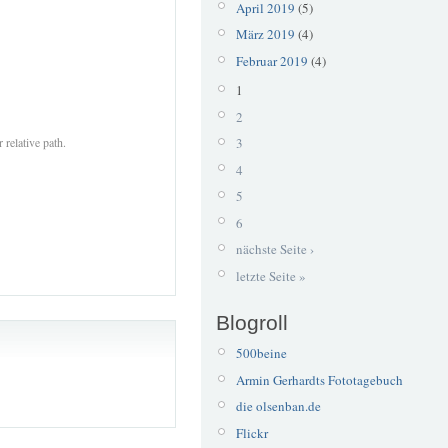
April 2019
(5)
März 2019
(4)
Februar 2019
(4)
1
2
 relative path.
3
4
5
6
nächste Seite ›
letzte Seite »
Blogroll
500beine
Armin Gerhardts Fototagebuch
die olsenban.de
Flickr