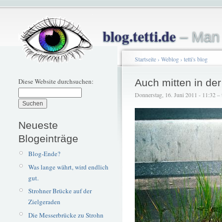
blog.tetti.de
– Man 
Startseite
›
Weblog
›
tetti's blog
Diese Website durchsuchen:
Auch mitten in der
Donnerstag, 16. Juni 2011 - 11:32 – t
Neueste
Blogeinträge
Blog-Ende?
Was lange währt, wird endlich
gut.
Strohner Brücke auf der
Zielgeraden
Die Messerbrücke zu Strohn