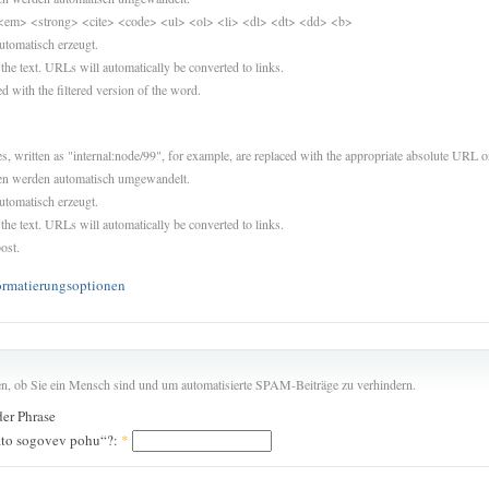
<em> <strong> <cite> <code> <ul> <ol> <li> <dl> <dt> <dd> <b>
utomatisch erzeugt.
 the text. URLs will automatically be converted to links.
d with the filtered version of the word.
es, written as "internal:node/99", for example, are replaced with the appropriate absolute URL or
sen werden automatisch umgewandelt.
utomatisch erzeugt.
 the text. URLs will automatically be converted to links.
ost.
ormatierungsoptionen
len, ob Sie ein Mensch sind und um automatisierte SPAM-Beiträge zu verhindern.
der Phrase
ato sogovev pohu“?:
*