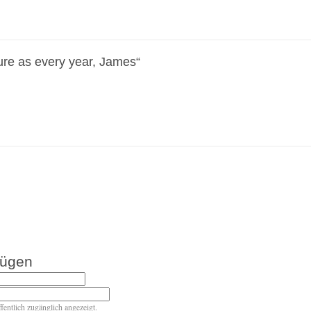
re as every year, James“
fügen
ffentlich zugänglich angezeigt.