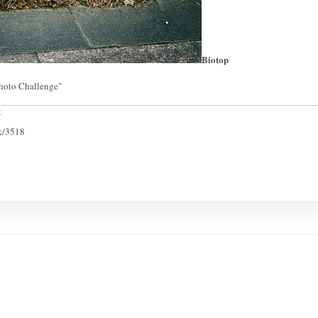
Biotop
hoto Challenge"
:
ck/3518