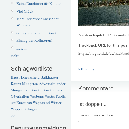
Keine Durchfahrt für Kanuten
Viel Glück
Jahrhunderthochwasser der
Wupper?
Solingen und seine Brücken
Aus dem Kapitel: "15 Seconds P
Einzug der Rollatoren!
Trackback URL for this post
Lurchi
https://blog.tetti.de/de/trackba
mehr
Schlagwortliste
tetti's blog
Haus Hohenscheid
Balkhauser
Kotten
Müngsten
Adventskalender
Kommentare
Müngstener Brücke
Brückenpark
Güterhallen
Werbung
Wetter
Public
Art
Kunst
Am Wegesrand
Winter
Ist doppelt...
Wupper
Solingen
...müssen wir abziehen.
>>
(-;
Benutzeranmeldung