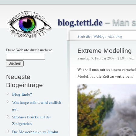
blog.tetti.de
– Man s
Startseite
›
Weblog
›
tetti's blog
Diese Website durchsuchen:
Extreme Modelling
Samstag, 7. Februar 2009 - 21:04 – tetti
Was soll man mit so einem vernebel
Neueste
Modellbau die Zeit zu vertreiben?
Blogeinträge
Blog-Ende?
Was lange währt, wird endlich
gut.
Strohner Brücke auf der
Zielgeraden
Die Messerbrücke zu Strohn