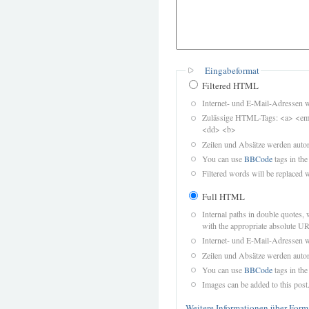
Eingabeformat
Filtered HTML
Internet- und E-Mail-Adressen 
Zulässige HTML-Tags: <a> <em>
<dd> <b>
Zeilen und Absätze werden autom
You can use
BBCode
tags in the
Filtered words will be replaced w
Full HTML
Internal paths in double quotes, 
with the appropriate absolute URL
Internet- und E-Mail-Adressen 
Zeilen und Absätze werden autom
You can use
BBCode
tags in the
Images can be added to this post
Weitere Informationen über Form