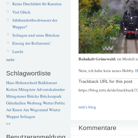
Keine Durchfahrt für Kanuten
Viel Glück
Jahrhunderthochwasser der
Wupper?
Solingen und seine Brücken
Einzug der Rollatoren!
Lurchi
Bahnhalt Grünewald:
im Modell n
mehr
Nein, ich habe kein neues Hobby.
H
Schlagwortliste
Trackback URL for this post:
Haus Hohenscheid
Balkhauser
Kotten
Müngsten
Adventskalender
https://blog.tetti.de/de/trackback/
Müngstener Brücke
Brückenpark
Güterhallen
Werbung
Wetter
Public
tetti's blog
Art
Kunst
Am Wegesrand
Winter
Wupper
Solingen
>>
Kommentare
Benutzeranmeldung