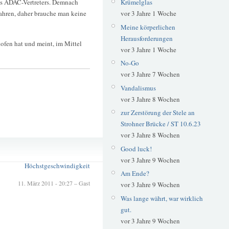
es ADAC-Vertreters. Demnach
Krümelglas
ahren, daher brauche man keine
vor 3 Jahre 1 Woche
Meine körperlichen
Herausforderungen
ofen hat und meint, im Mittel
vor 3 Jahre 1 Woche
No-Go
vor 3 Jahre 7 Wochen
Vandalismus
vor 3 Jahre 8 Wochen
zur Zerstörung der Stele an
Strohner Brücke / ST 10.6.23
vor 3 Jahre 8 Wochen
Autobahn
Good luck!
Deutschland
vor 3 Jahre 9 Wochen
Höchstgeschwindigkeit
Am Ende?
11. März 2011 - 20:27 – Gast
vor 3 Jahre 9 Wochen
Was lange währt, war wirklich
gut.
vor 3 Jahre 9 Wochen