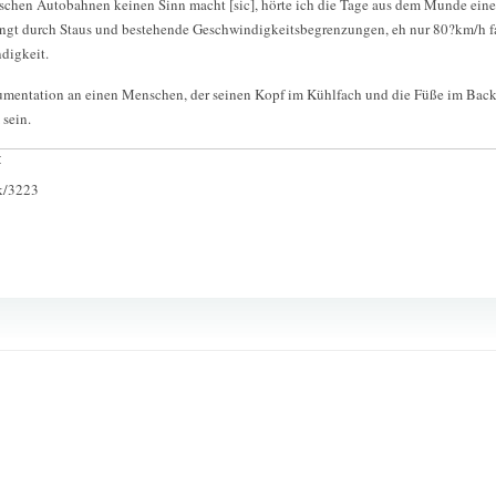
schen Autobahnen keinen Sinn macht [sic], hörte ich die Tage aus dem Munde ein
ingt durch Staus und bestehende Geschwindigkeitsbegrenzungen, eh nur 80?km/h f
digkeit.
gumentation an einen Menschen, der seinen Kopf im Kühlfach und die Füße im Back
sein.
:
ck/3223