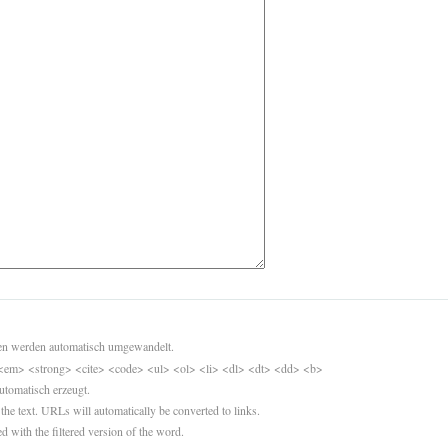
sen werden automatisch umgewandelt.
<em> <strong> <cite> <code> <ul> <ol> <li> <dl> <dt> <dd> <b>
utomatisch erzeugt.
 the text. URLs will automatically be converted to links.
d with the filtered version of the word.