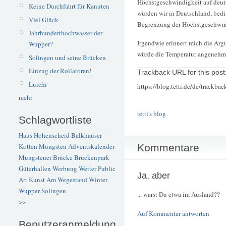
Höchstgeschwindigkeit auf deut
Keine Durchfahrt für Kanuten
würden wir in Deutschland, bed
Viel Glück
Begrenzung der Höchstgeschwin
Jahrhunderthochwasser der
Irgendwie erinnert mich die Ar
Wupper?
würde die Temperatur angenehm 
Solingen und seine Brücken
Einzug der Rollatoren!
Trackback URL for this post
Lurchi
https://blog.tetti.de/de/trackba
mehr
tetti's blog
Schlagwortliste
Haus Hohenscheid
Balkhauser
Kommentare
Kotten
Müngsten
Adventskalender
Müngstener Brücke
Brückenpark
Güterhallen
Werbung
Wetter
Public
Ja, aber
Art
Kunst
Am Wegesrand
Winter
Wupper
Solingen
... warst Du etwa im Ausland??
>>
Auf Kommentar antworten
Benutzeranmeldung