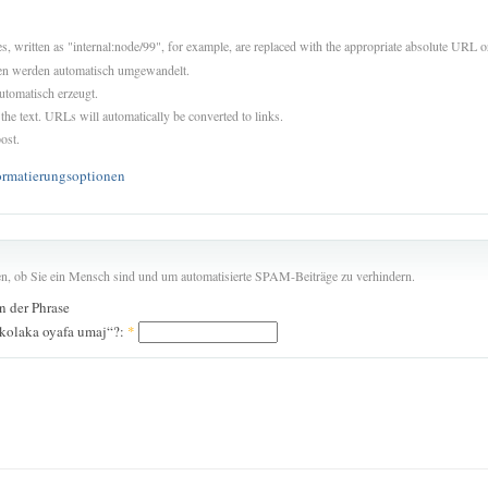
es, written as "internal:node/99", for example, are replaced with the appropriate absolute URL or
sen werden automatisch umgewandelt.
utomatisch erzeugt.
 the text. URLs will automatically be converted to links.
ost.
ormatierungsoptionen
len, ob Sie ein Mensch sind und um automatisierte SPAM-Beiträge zu verhindern.
in der Phrase
 kolaka oyafa umaj“?:
*