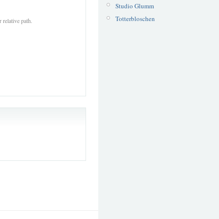
Studio Glumm
Totterbloschen
 relative path.