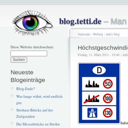
blog.tetti.de
– Man 
Startseite
›
Weblog
›
tetti's blog
Diese Website durchsuchen:
Höchstgeschwindi
Freitag, 11. März 2011 - 19:46 – tetti
Neueste
Blogeinträge
Blog-Ende?
Was lange währt, wird endlich
gut.
Strohner Brücke auf der
Zielgeraden
Info
Die Messerbrücke zu Strohn