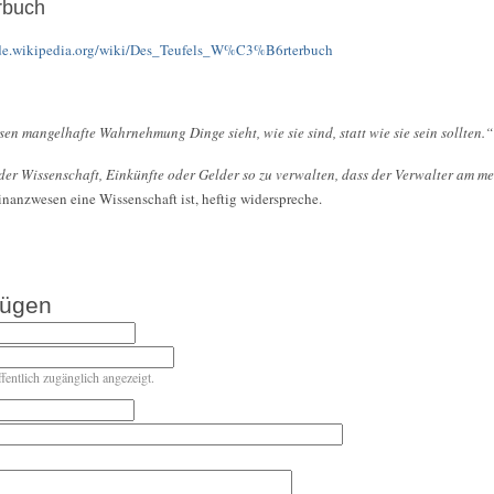
rbuch
/de.wikipedia.org/wiki/Des_Teufels_W%C3%B6rterbuch
ssen mangelhafte Wahrnehmung Dinge sieht, wie sie sind, statt wie sie sein sollten.“
er Wissenschaft, Einkünfte oder Gelder so zu verwalten, dass der Verwalter am me
inanzwesen eine Wissenschaft ist, heftig widerspreche.
fügen
ffentlich zugänglich angezeigt.