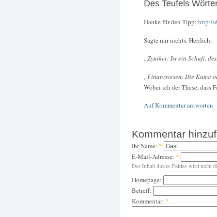
Des Teufels Wörte
Danke für den Tipp:
http:/
Sagte mir nichts. Herrlich:
„Zyniker: Ist ein Schuft, de
„Finanzwesen: Die Kunst od
Wobei ich der These, dass F
Auf Kommentar antworten
Kommentar hinzu
Ihr Name:
*
E-Mail-Adresse:
*
Der Inhalt dieses Feldes wird nicht ö
Homepage:
Betreff:
Kommentar:
*