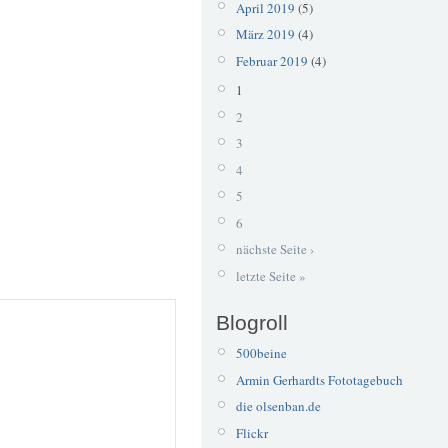
April 2019
(5)
März 2019
(4)
Februar 2019
(4)
1
2
3
4
5
6
nächste Seite ›
letzte Seite »
Blogroll
500beine
Armin Gerhardts Fototagebuch
die olsenban.de
Flickr