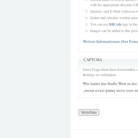
with the appropriate absolute URL
Internet- und E-Mail-Adressen 
Zeilen und Absätze werden autom
You can use
BBCode
tags in the
Images can be added to this post
Weitere Informationen über Form
CAPTCHA
Diese Frage dient dazu festzustellen
Beiträge zu verhindern.
Wie lautet das fünfte Wort in der
„wezar uvuzi pimej wove oxes u