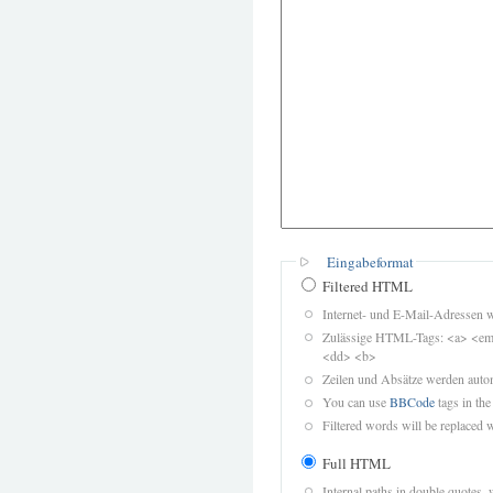
Eingabeformat
Filtered HTML
Internet- und E-Mail-Adressen 
Zulässige HTML-Tags: <a> <em>
<dd> <b>
Zeilen und Absätze werden autom
You can use
BBCode
tags in the
Filtered words will be replaced w
Full HTML
Internal paths in double quotes, 