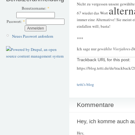
Nicht zu vergessen unsere gewählte
altern
Benutzername:
*
67
wieder das Wort
immer eine Alternative! Sie meint e
Passwort:
*
einfallen will; basta!
Neues Passwort anfordern
+++
Ich sage nur
gewählte Vierjahres-Di
Trackback URL for this post:
https://blog.tetti.de/de/trackback/
tetti's blog
Kommentare
Hey, ich komme auch a
Hey,