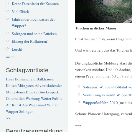
Keine Durchfahrt für Kanuten
Viel Glück
Jahrhunderthochwasser der
Wupper?
Törchen in dicker Mauer
Solingen und seine Brücken
Einst war man froh, wenn Ungebete
Einzug der Rollatoren!
Lurchi
Und was beschert uns das Törchen 
mehr
Die unglaubliche Meldung, dass die
Schlagwortliste
versenken möchte. Und ich dachte, 
einem Pegel von unter 60 cm (laut P
Haus Hohenscheid
Balkhauser
Kotten
Müngsten
Adventskalender
Solingen: Wupper-Floßfahrt v
Müngstener Brücke
Brückenpark
Verwaltung versenkt Wupperflo
Güterhallen
Werbung
Wetter
Public
Wupperfloßfahrt 2010
(man les
Art
Kunst
Am Wegesrand
Winter
Wupper
Solingen
Schöne Phrasen: Untergang, versen
>>
+++
Benutzeranmeldung