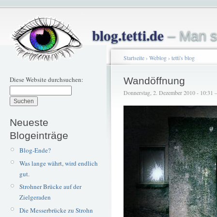
blog.tetti.de
– Man s
Startseite
›
Weblog
›
tetti's blog
Diese Website durchsuchen:
Wandöffnung
Donnerstag, 2. Dezember 2010 - 10:31 – 
Neueste
Blogeinträge
Blog-Ende?
Was lange währt, wird endlich
gut.
Strohner Brücke auf der
Zielgeraden
Die Messerbrücke zu Strohn