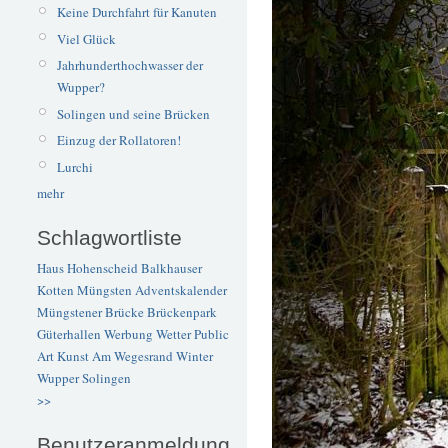
Keine Durchfahrt für Kanuten
Viel Glück
Jahrhunderthochwasser der
Wupper?
Solingen und seine Brücken
Einzug der Rollatoren!
Lurchi
mehr
Schlagwortliste
Haus Hohenscheid
Balkhauser
Kotten
Müngsten
Adventskalender
Müngstener Brücke
Brückenpark
Güterhallen
Werbung
Wetter
Public
Art
Kunst
Am Wegesrand
Winter
Wupper
Solingen
>>
Benutzeranmeldung