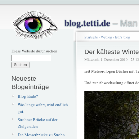
blog.tetti.de
– Man 
Startseite
›
Weblog
›
tetti's blog
Diese Website durchsuchen:
Der kälteste Wint
Mittwoch, 1. Dezember 2010 - 23:13 –
seit Meteorologen Bücher mit T
Neueste
Und zur Abwechselung öffnet de
Blogeinträge
Blog-Ende?
Was lange währt, wird endlich
gut.
Strohner Brücke auf der
Zielgeraden
Die Messerbrücke zu Strohn