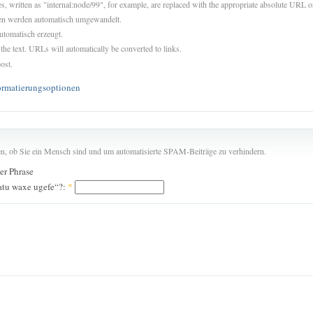
es, written as "internal:node/99", for example, are replaced with the appropriate absolute URL or
sen werden automatisch umgewandelt.
utomatisch erzeugt.
 the text. URLs will automatically be converted to links.
ost.
ormatierungsoptionen
len, ob Sie ein Mensch sind und um automatisierte SPAM-Beiträge zu verhindern.
der Phrase
atu waxe ugefe“?:
*