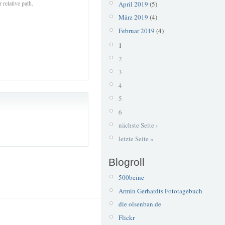
 relative path.
April 2019
(5)
März 2019
(4)
Februar 2019
(4)
1
2
3
4
5
6
nächste Seite ›
letzte Seite »
Blogroll
500beine
Armin Gerhardts Fototagebuch
die olsenban.de
Flickr