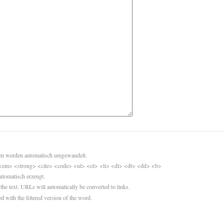
sen werden automatisch umgewandelt.
<em> <strong> <cite> <code> <ul> <ol> <li> <dl> <dt> <dd> <b>
utomatisch erzeugt.
 the text. URLs will automatically be converted to links.
d with the filtered version of the word.