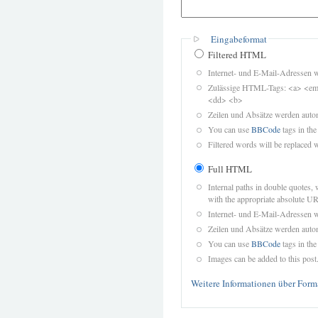
Eingabeformat
Filtered HTML
Internet- und E-Mail-Adressen 
Zulässige HTML-Tags: <a> <em>
<dd> <b>
Zeilen und Absätze werden autom
You can use
BBCode
tags in the
Filtered words will be replaced w
Full HTML
Internal paths in double quotes, 
with the appropriate absolute URL
Internet- und E-Mail-Adressen 
Zeilen und Absätze werden autom
You can use
BBCode
tags in the
Images can be added to this post
Weitere Informationen über Form