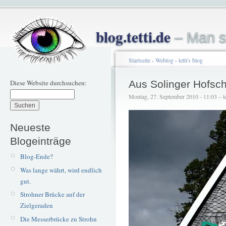
blog.tetti.de
– Man s
Startseite
›
Weblog
›
tetti's blog
Diese Website durchsuchen:
Aus Solinger Hofsch
Montag, 27. September 2010 - 11:03 – te
Neueste
Blogeinträge
Blog-Ende?
Was lange währt, wird endlich
gut.
Strohner Brücke auf der
Zielgeraden
Die Messerbrücke zu Strohn