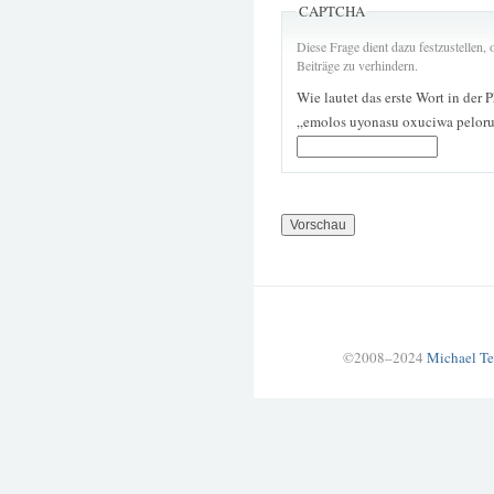
CAPTCHA
Diese Frage dient dazu festzustellen
Beiträge zu verhindern.
Wie lautet das erste Wort in der 
„emolos uyonasu oxuciwa peloru
©2008–2024
Michael Te