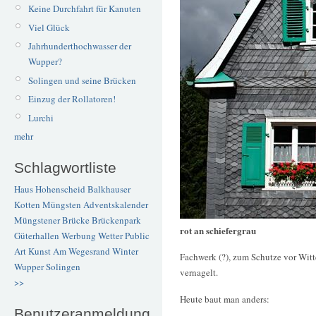
Keine Durchfahrt für Kanuten
Viel Glück
Jahrhunderthochwasser der
Wupper?
Solingen und seine Brücken
Einzug der Rollatoren!
Lurchi
mehr
Schlagwortliste
Haus Hohenscheid
Balkhauser
Kotten
Müngsten
Adventskalender
Müngstener Brücke
Brückenpark
rot an schiefergrau
Güterhallen
Werbung
Wetter
Public
Art
Kunst
Am Wegesrand
Winter
Fachwerk (?), zum Schutze vor Witte
Wupper
Solingen
vernagelt.
>>
Heute baut man anders:
Benutzeranmeldung