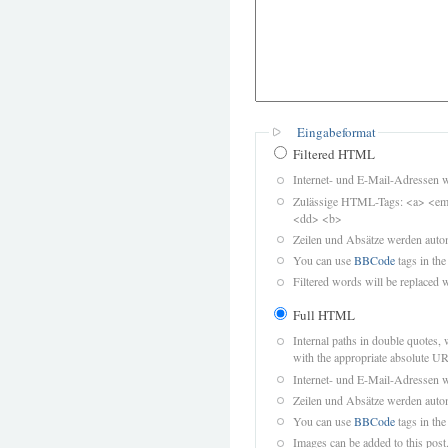
Eingabeformat
Filtered HTML
Internet- und E-Mail-Adressen 
Zulässige HTML-Tags: <a> <em>
<dd> <b>
Zeilen und Absätze werden autom
You can use
BBCode
tags in the
Filtered words will be replaced w
Full HTML
Internal paths in double quotes, 
with the appropriate absolute URL
Internet- und E-Mail-Adressen 
Zeilen und Absätze werden autom
You can use
BBCode
tags in the
Images can be added to this post