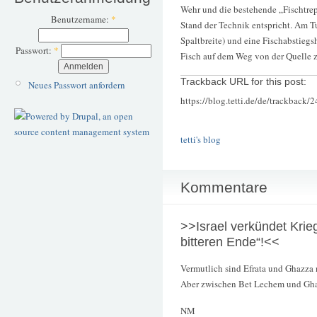
Wehr und die bestehende „Fischtrep
Benutzername:
*
Stand der Technik entspricht. Am T
Spaltbreite) und eine Fischabstiegsh
Passwort:
*
Fisch auf dem Weg von der Quelle zu
Trackback URL for this post:
Neues Passwort anfordern
https://blog.tetti.de/de/trackback/
tetti's blog
Kommentare
>>Israel verkündet Krie
bitteren Ende“!<<
Vermutlich sind Efrata und Ghazza n
Aber zwischen Bet Lechem und Gha
NM