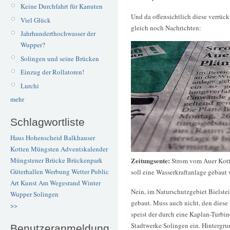
Keine Durchfahrt für Kanuten
Und da offensichtlich diese verrück
Viel Glück
gleich noch Nachrichten:
Jahrhunderthochwasser der
Wupper?
Solingen und seine Brücken
Einzug der Rollatoren!
Lurchi
mehr
Schlagwortliste
Haus Hohenscheid
Balkhauser
Kotten
Müngsten
Adventskalender
Müngstener Brücke
Brückenpark
Zeitungsente:
Strom vom Auer Kotte
Güterhallen
Werbung
Wetter
Public
soll eine Wasserkraftanlage gebaut
Art
Kunst
Am Wegesrand
Winter
Nein, im Naturschutzgebiet Bielste
Wupper
Solingen
gebaut. Muss auch nicht, den diese 
>>
speist der durch eine Kaplan-Turbin
Stadtwerke Solingen ein. Hintergr
Benutzeranmeldung