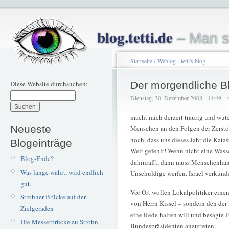
blog.tetti.de
– Man s
Startseite
›
Weblog
›
tetti's blog
Diese Website durchsuchen:
Der morgendliche Bl
Dienstag, 30. Dezember 2008 - 14:49 – te
macht mich derzeit traurig und wüt
Neueste
Menschen an den Folgen der Zerstö
noch, dass uns dieses Jahr die Kata
Blogeinträge
Weit gefehlt! Wenn nicht eine Was
Blog-Ende?
dahinrafft, dann muss Menschenha
Was lange währt, wird endlich
Unschuldige werfen. Israel verkünd
gut.
Vor Ort wollen Lokalpolitiker eine
Strohner Brücke auf der
von Herrn Kissel – sondern den de
Zielgeraden
eine Rede halten will und besagte 
Die Messerbrücke zu Strohn
Bundespräsidenten anzutreten.