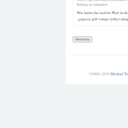
Beiträge zu verhindern.
Wie lautet das sechste Wort in d
„jeqecoj igib vorupi iyifuci imu
©2008–2024
Michael Te