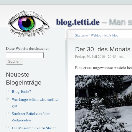
blog.tetti.de
– Man s
Startseite
›
Weblog
›
tetti's blog
Diese Website durchsuchen:
Der 30. des Monats
Freitag, 30. Juli 2010 - 20:45 – tetti
Eine etwas ungewohnte Ansicht bei
Neueste
Blogeinträge
Blog-Ende?
Was lange währt, wird endlich
gut.
Strohner Brücke auf der
Zielgeraden
Die Messerbrücke zu Strohn