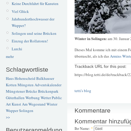
Keine Durchfahrt für Kanuten
Viel Glück
Jahrhunderthochwasser der
Wupper?
Solingen und seine Brücken
Winter in Solingen:
am 30. Januar
Einzug der Rollatoren!
Lurchi
Dieses Mal komme ich mit einem Fo
überrascht, als ich das
Armins Winte
mehr
Trackback URL for this post:
Schlagwortliste
https://blog.tetti.de/de/trackback/
Haus Hohenscheid
Balkhauser
Kotten
Müngsten
Adventskalender
tetti's blog
Müngstener Brücke
Brückenpark
Güterhallen
Werbung
Wetter
Public
Art
Kunst
Am Wegesrand
Winter
Kommentare
Wupper
Solingen
>>
Kommentar hinzufü
Ihr Name:
*
Benutzeranmeldung