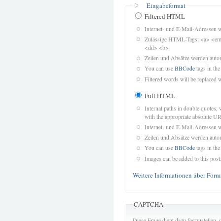
Eingabeformat
Filtered HTML
Internet- und E-Mail-Adressen 
Zulässige HTML-Tags: <a> <em>
<dd> <b>
Zeilen und Absätze werden autom
You can use
BBCode
tags in the
Filtered words will be replaced w
Full HTML
Internal paths in double quotes, 
with the appropriate absolute URL
Internet- und E-Mail-Adressen 
Zeilen und Absätze werden autom
You can use
BBCode
tags in the
Images can be added to this post
Weitere Informationen über Form
CAPTCHA
Diese Frage dient dazu festzustellen