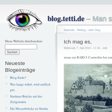
blog.tetti.de
– Man s
Startseite
›
Weblog
›
tetti's blog
Diese Website durchsuchen:
Ich mag es,
Mittwoch, 7. Juli 2010 - 11:26 – tetti
wenn ein RAID-5-Controller bei eine
Neueste
Blogeinträge
Blog-Ende?
Was lange währt, wird endlich
gut.
Strohner Brücke auf der
Zielgeraden
Die Messerbrücke zu Strohn