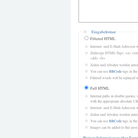
Eingabeformat
Filtered HTML
Internet- und E-Mail-Adressen 
Zulässige HTML-Tags: <a> <em>
<dd> <b>
Zeilen und Absätze werden autom
You can use
BBCode
tags in the
Filtered words will be replaced w
Full HTML
Internal paths in double quotes, 
with the appropriate absolute URL
Internet- und E-Mail-Adressen 
Zeilen und Absätze werden autom
You can use
BBCode
tags in the
Images can be added to this post
Weitere Informationen über Form