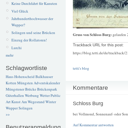
Keine Durchfahrt für Kanuten
Viel Glück
Jahrhunderthochwasser der
Wupper?
Solingen und seine Brücken
Gruss von Schloss Burg:
gelaufen 
Einzug der Rollatoren!
Trackback URL for this post:
Lurchi
https://blog.tetti.de/de/trackback/
mehr
Schlagwortliste
tetti's blog
Haus Hohenscheid
Balkhauser
Kotten
Müngsten
Adventskalender
Kommentare
Müngstener Brücke
Brückenpark
Güterhallen
Werbung
Wetter
Public
Art
Kunst
Am Wegesrand
Winter
Schloss Burg
Wupper
Solingen
bei Vollmond, Sonnenauf- oder So
>>
Auf Kommentar antworten
Benutzeranmeldung