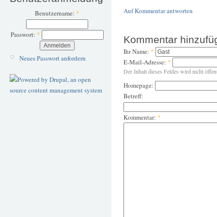
Auf Kommentar antworten
Benutzername:
*
Passwort:
*
Kommentar hinzufü
Ihr Name:
*
Neues Passwort anfordern
E-Mail-Adresse:
*
Der Inhalt dieses Feldes wird nicht öffen
Homepage:
Betreff:
Kommentar:
*