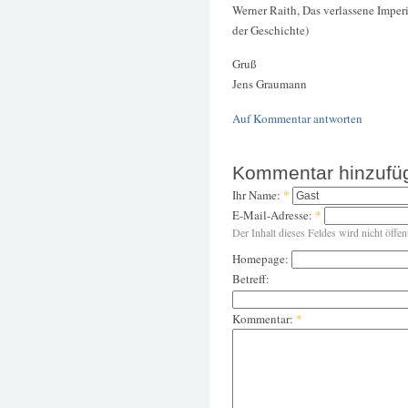
Werner Raith, Das verlassene Imper
der Geschichte)
Gruß
Jens Graumann
Auf Kommentar antworten
Kommentar hinzufü
Ihr Name:
*
E-Mail-Adresse:
*
Der Inhalt dieses Feldes wird nicht öffen
Homepage:
Betreff:
Kommentar:
*