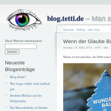
blog.tetti.de
– Man s
Startseite
›
Weblog
›
tetti's blog
Diese Website durchsuchen:
Wenn der Glaube B
Sonntag, 28. März 2010 - 10:07 – tetti
Mann ist bescheiden, der Duft eines
Neueste
Blogeinträge
Blog-Ende?
Was lange währt, wird endlich
gut.
Strohner Brücke auf der
Zielgeraden
Die Messerbrücke zu Strohn