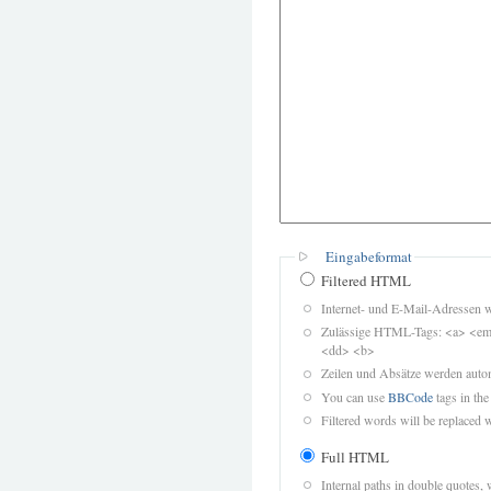
Eingabeformat
Filtered HTML
Internet- und E-Mail-Adressen 
Zulässige HTML-Tags: <a> <em>
<dd> <b>
Zeilen und Absätze werden autom
You can use
BBCode
tags in the
Filtered words will be replaced w
Full HTML
Internal paths in double quotes, 