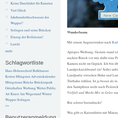
Keine Durchfahrt für Kanuten
Viel Glück
Jahrhunderthochwasser der
Wupper?
Solingen und seine Brücken
Wunderbaum
Einzug der Rollatoren!
Mit einem Augenzwinker nach
Rad
Lurchi
mehr
Apropos Werbung: Gestern stand ich
nackter Bauch vor mir, dafür eine Pa
Schlagwortliste
Kamera nicht im Gepäck. Ich bin üb
Landpicknickbeutel (in! Soße) anbi
Haus Hohenscheid
Balkhauser
Landpartie zwischen Huhn und Lam
Kotten
Müngsten
Adventskalender
Truthahn wählen. Ist ja besser als i
Müngstener Brücke
Brückenpark
den Samtpfoten nicht nach Picknick
Güterhallen
Werbung
Wetter
Public
Vielfalt und Markt-Mix in Gelee
zur
Art
Kunst
Am Wegesrand
Winter
Wupper
Solingen
Bin schwer beeindruckt!
>>
Was gibt es Katzenfutter mit Mäus
Benutzeranmeldung