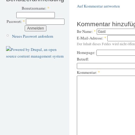
Auf Kommentar antworten
Benutzername:
*
Passwort:
*
Kommentar hinzufü
Ihr Name:
*
Neues Passwort anfordern
E-Mail-Adresse:
*
Der Inhalt dieses Feldes wird nicht öffen
Homepage:
Betreff:
Kommentar:
*