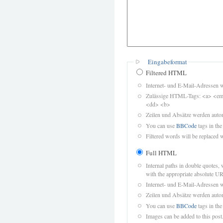
Eingabeformat
Filtered HTML
Internet- und E-Mail-Adressen 
Zulässige HTML-Tags: <a> <em>
<dd> <b>
Zeilen und Absätze werden autom
You can use
BBCode
tags in the
Filtered words will be replaced w
Full HTML
Internal paths in double quotes, 
with the appropriate absolute URL
Internet- und E-Mail-Adressen 
Zeilen und Absätze werden autom
You can use
BBCode
tags in the
Images can be added to this post