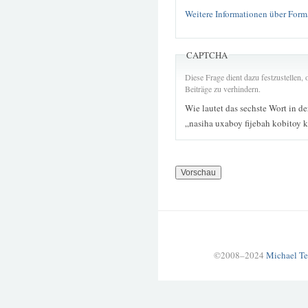
Weitere Informationen über Form
CAPTCHA
Diese Frage dient dazu festzustellen
Beiträge zu verhindern.
Wie lautet das sechste Wort in d
„nasiha uxaboy fijebah kobitoy 
©2008–2024
Michael Te