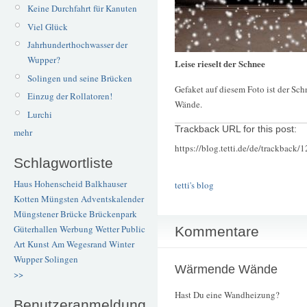
Keine Durchfahrt für Kanuten
Viel Glück
Jahrhunderthochwasser der
Wupper?
Leise rieselt der Schnee
Solingen und seine Brücken
Gefaket auf diesem Foto ist der Sch
Einzug der Rollatoren!
Wände.
Lurchi
Trackback URL for this post:
mehr
https://blog.tetti.de/de/trackback/
Schlagwortliste
Haus Hohenscheid
Balkhauser
tetti's blog
Kotten
Müngsten
Adventskalender
Müngstener Brücke
Brückenpark
Güterhallen
Werbung
Wetter
Public
Kommentare
Art
Kunst
Am Wegesrand
Winter
Wupper
Solingen
Wärmende Wände
>>
Hast Du eine Wandheizung?
Benutzeranmeldung