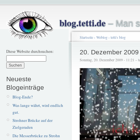
blog.tetti.de
– Man s
Startseite
›
Weblog
›
tetti's blog
Diese Website durchsuchen:
20. Dezember 2009
Sonntag, 20. Dezember 2009 - 11:21 – te
Neueste
Blogeinträge
Blog-Ende?
Was lange währt, wird endlich
gut.
Strohner Brücke auf der
Zielgeraden
Die Messerbrücke zu Strohn