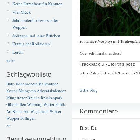
Keine Durchfahrt für Kanuten
Viel Glück
Jahrhunderthochwasser der
Wupper?
Solingen und seine Brücken
rostender Neophyt mit Tautropfen
Einzug der Rollatoren!
Lurchi
Oder seht Ihr das anders?
mehr
Trackback URL for this post:
https://blog.tetti.de/de/trackback/
Schlagwortliste
Haus Hohenscheid
Balkhauser
tetti's blog
Kotten
Müngsten
Adventskalender
Müngstener Brücke
Brückenpark
Güterhallen
Werbung
Wetter
Public
Kommentare
Art
Kunst
Am Wegesrand
Winter
Wupper
Solingen
>>
Bist Du
Benutzeranmeldung