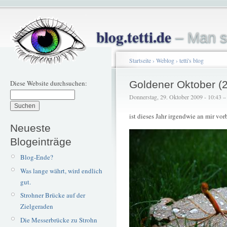
blog.tetti.de
– Man s
Startseite
›
Weblog
›
tetti's blog
Diese Website durchsuchen:
Goldener Oktober (
Donnerstag, 29. Oktober 2009 - 10:43 – t
ist dieses Jahr irgendwie an mir vor
Neueste
Blogeinträge
Blog-Ende?
Was lange währt, wird endlich
gut.
Strohner Brücke auf der
Zielgeraden
Die Messerbrücke zu Strohn