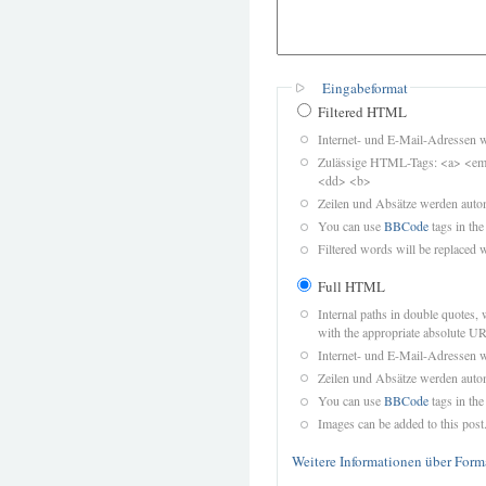
Eingabeformat
Filtered HTML
Internet- und E-Mail-Adressen 
Zulässige HTML-Tags: <a> <em>
<dd> <b>
Zeilen und Absätze werden autom
You can use
BBCode
tags in the
Filtered words will be replaced w
Full HTML
Internal paths in double quotes, 
with the appropriate absolute URL
Internet- und E-Mail-Adressen 
Zeilen und Absätze werden autom
You can use
BBCode
tags in the
Images can be added to this post
Weitere Informationen über Form