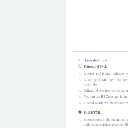
Eingabeformat
Filtered HTML
Internet- und E-Mail-Adressen 
Zulässige HTML-Tags: <a> <em>
<dd> <b>
Zeilen und Absätze werden autom
You can use
BBCode
tags in the
Filtered words will be replaced w
Full HTML
Internal paths in double quotes, 
with the appropriate absolute URL