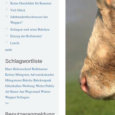
Keine Durchfahrt für Kanuten
Viel Glück
Jahrhunderthochwasser der
Wupper?
Solingen und seine Brücken
Einzug der Rollatoren!
Lurchi
mehr
Schlagwortliste
Haus Hohenscheid
Balkhauser
Kotten
Müngsten
Adventskalender
Müngstener Brücke
Brückenpark
Güterhallen
Werbung
Wetter
Public
Art
Kunst
Am Wegesrand
Winter
Wupper
Solingen
>>
Benutzeranmeldung