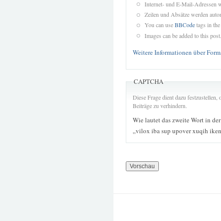
Internet- und E-Mail-Adressen 
Zeilen und Absätze werden autom
You can use
BBCode
tags in the
Images can be added to this post
Weitere Informationen über Form
CAPTCHA
Diese Frage dient dazu festzustellen
Beiträge zu verhindern.
Wie lautet das zweite Wort in de
„vilox iba sup upover xuqih ike