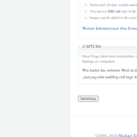
Zeilen und Absätze werden autom
You can use
BBCode
tags in the
Images can be added to this post
Weitere Informationen über Form
CAPTCHA
Diese Frage dient dazu festzustellen
Beiträge zu verhindern.
Wie lautet das siebente Wort in 
„useyaq ceda nadibiq zofi luge w
©2008–2024
Michael Te