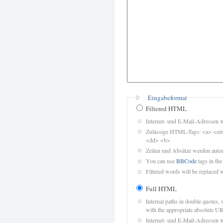
Eingabeformat
Filtered HTML
Internet- und E-Mail-Adressen 
Zulässige HTML-Tags: <a> <em>
<dd> <b>
Zeilen und Absätze werden autom
You can use
BBCode
tags in the
Filtered words will be replaced w
Full HTML
Internal paths in double quotes, 
with the appropriate absolute URL
Internet- und E-Mail-Adressen 