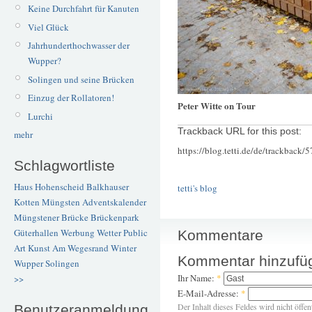
Keine Durchfahrt für Kanuten
Viel Glück
Jahrhunderthochwasser der
Wupper?
Solingen und seine Brücken
Einzug der Rollatoren!
Peter Witte on Tour
Lurchi
Trackback URL for this post:
mehr
https://blog.tetti.de/de/trackback/
Schlagwortliste
Haus Hohenscheid
Balkhauser
tetti's blog
Kotten
Müngsten
Adventskalender
Müngstener Brücke
Brückenpark
Güterhallen
Werbung
Wetter
Public
Kommentare
Art
Kunst
Am Wegesrand
Winter
Kommentar hinzufü
Wupper
Solingen
Ihr Name:
*
>>
E-Mail-Adresse:
*
Der Inhalt dieses Feldes wird nicht öffen
Benutzeranmeldung