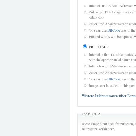
Internet- und E-Mail-Adressen 
Zulässige HTML-Tags: <a> <em>
<dd> <b>
Zeilen und Absätze werden autom
You can use
BBCode
tags in the
Filtered words will be replaced w
Full HTML
Internal paths in double quotes, 
with the appropriate absolute URL
Internet- und E-Mail-Adressen 
Zeilen und Absätze werden autom
You can use
BBCode
tags in the
Images can be added to this post
Weitere Informationen über Form
CAPTCHA
Diese Frage dient dazu festzustellen
Beiträge zu verhindern.