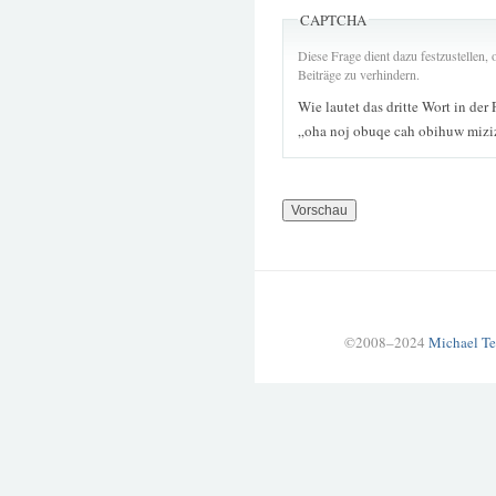
CAPTCHA
Diese Frage dient dazu festzustellen
Beiträge zu verhindern.
Wie lautet das dritte Wort in der
„oha noj obuqe cah obihuw miz
©2008–2024
Michael Te