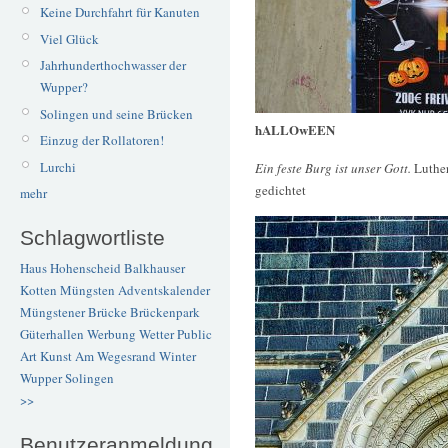
Keine Durchfahrt für Kanuten
Viel Glück
Jahrhunderthochwasser der
Wupper?
Solingen und seine Brücken
hALLOwEEN
Einzug der Rollatoren!
Lurchi
Ein feste Burg ist unser Gott.
Luther
gedichtet
mehr
Schlagwortliste
Haus Hohenscheid
Balkhauser
Kotten
Müngsten
Adventskalender
Müngstener Brücke
Brückenpark
Güterhallen
Werbung
Wetter
Public
Art
Kunst
Am Wegesrand
Winter
Wupper
Solingen
>>
Benutzeranmeldung