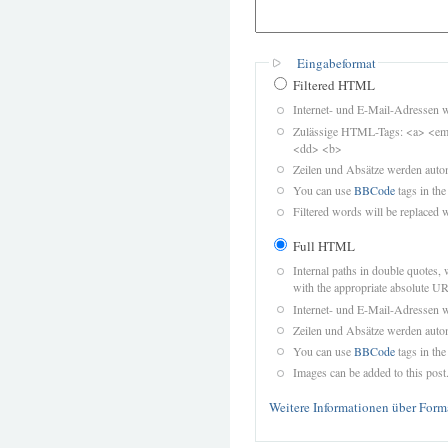
Eingabeformat
Filtered HTML
Internet- und E-Mail-Adressen 
Zulässige HTML-Tags: <a> <em>
<dd> <b>
Zeilen und Absätze werden autom
You can use
BBCode
tags in the
Filtered words will be replaced w
Full HTML
Internal paths in double quotes, 
with the appropriate absolute URL
Internet- und E-Mail-Adressen 
Zeilen und Absätze werden autom
You can use
BBCode
tags in the
Images can be added to this post
Weitere Informationen über Form