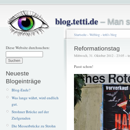
blog.tetti.de
– Man s
Startseite
›
Weblog
›
tetti's blog
Diese Website durchsuchen:
Reformationstag
Mittwoch, 31. Oktober 2012 - 23:05 – tet
Passt schon!
Neueste
Blogeinträge
Blog-Ende?
Was lange währt, wird endlich
gut.
Strohner Brücke auf der
Zielgeraden
Die Messerbrücke zu Strohn