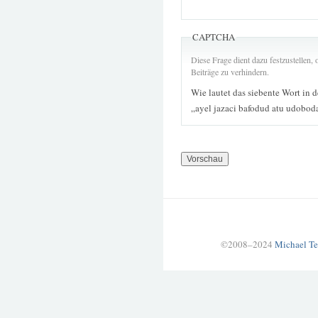
CAPTCHA
Diese Frage dient dazu festzustellen
Beiträge zu verhindern.
Wie lautet das siebente Wort in 
„ayel jazaci bafodud atu udobo
©2008–2024
Michael Te