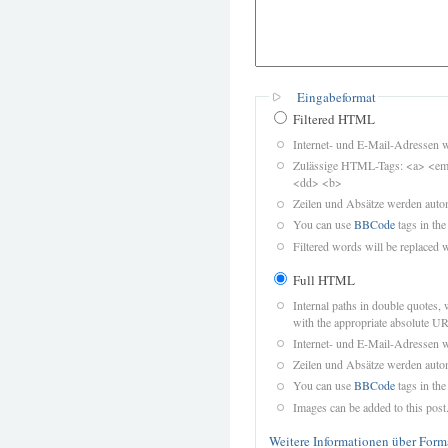
Eingabeformat
Filtered HTML
Internet- und E-Mail-Adressen 
Zulässige HTML-Tags: <a> <em>
<dd> <b>
Zeilen und Absätze werden autom
You can use
BBCode
tags in the
Filtered words will be replaced w
Full HTML
Internal paths in double quotes, 
with the appropriate absolute URL
Internet- und E-Mail-Adressen 
Zeilen und Absätze werden autom
You can use
BBCode
tags in the
Images can be added to this post
Weitere Informationen über Form