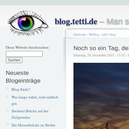
blog.tetti.de
– Man s
Startseite
›
Weblog
›
tetti's blog
Diese Website durchsuchen:
Noch so ein Tag, den
Dienstag, 29. Dezember 2015 - 13:32 – te
Neueste
Blogeinträge
Blog-Ende?
Was lange währt, wird endlich
gut.
Strohner Brücke auf der
Zielgeraden
Die Messerbrücke zu Strohn