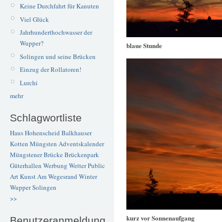
Keine Durchfahrt für Kanuten
Viel Glück
Jahrhunderthochwasser der
Wupper?
blaue Stunde
Solingen und seine Brücken
Einzug der Rollatoren!
Lurchi
mehr
Schlagwortliste
Haus Hohenscheid
Balkhauser
Kotten
Müngsten
Adventskalender
Müngstener Brücke
Brückenpark
Güterhallen
Werbung
Wetter
Public
Art
Kunst
Am Wegesrand
Winter
Wupper
Solingen
>>
kurz vor Sonnenaufgang
Benutzeranmeldung