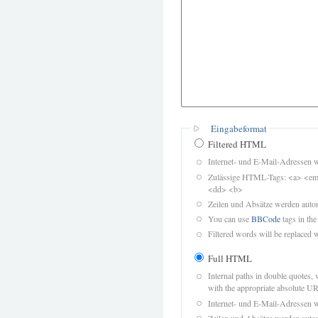
Eingabeformat
Filtered HTML
Internet- und E-Mail-Adressen 
Zulässige HTML-Tags: <a> <em>
<dd> <b>
Zeilen und Absätze werden autom
You can use
BBCode
tags in the
Filtered words will be replaced w
Full HTML
Internal paths in double quotes, 
with the appropriate absolute URL
Internet- und E-Mail-Adressen 
Zeilen und Absätze werden autom