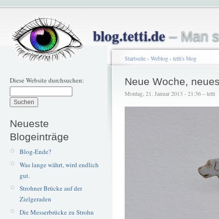
blog.tetti.de
– Man s
Startseite
›
Weblog
›
tetti's blog
Diese Website durchsuchen:
Neue Woche, neues
Montag, 21. Januar 2013 - 21:36 – tetti
Neueste
Blogeinträge
Blog-Ende?
Was lange währt, wird endlich
gut.
Strohner Brücke auf der
Zielgeraden
Die Messerbrücke zu Strohn