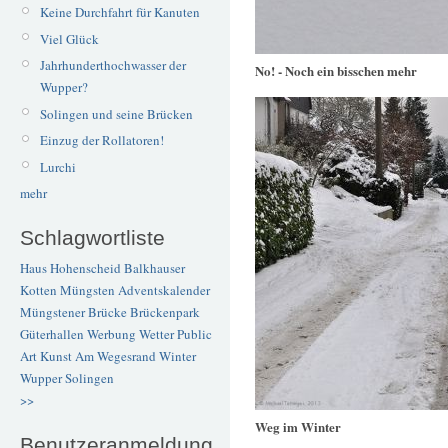
Keine Durchfahrt für Kanuten
Viel Glück
Jahrhunderthochwasser der
No! - Noch ein bisschen mehr
Wupper?
Solingen und seine Brücken
Einzug der Rollatoren!
Lurchi
mehr
Schlagwortliste
Haus Hohenscheid
Balkhauser
Kotten
Müngsten
Adventskalender
Müngstener Brücke
Brückenpark
Güterhallen
Werbung
Wetter
Public
Art
Kunst
Am Wegesrand
Winter
Wupper
Solingen
>>
Weg im Winter
Benutzeranmeldung