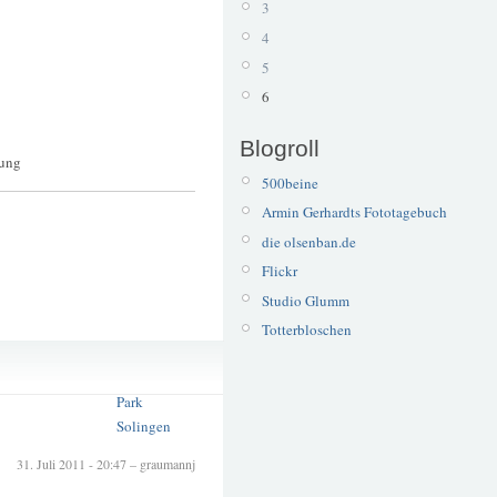
3
4
5
6
Blogroll
uung
500beine
Armin Gerhardts Fototagebuch
die olsenban.de
Flickr
Studio Glumm
Totterbloschen
Dickenbusch
Grünanlage
Park
Solingen
31. Juli 2011 - 20:47 – graumannj