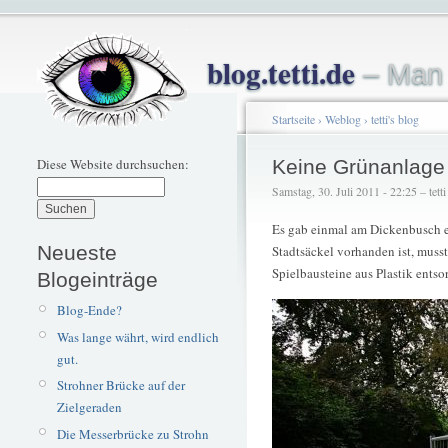
blog.tetti.de
– Man 
Startseite
›
Weblog
›
tetti's blog
Diese Website durchsuchen:
Keine Grünanlage
Samstag, 30. Juli 2011 - 22:25 – tetti
Es gab einmal am Dickenbusch ei
Neueste
Stadtsäckel vorhanden ist, musst
Spielbausteine aus Plastik entso
Blogeinträge
Blog-Ende?
Was lange währt, wird endlich
gut.
Strohner Brücke auf der
Zielgeraden
Die Messerbrücke zu Strohn