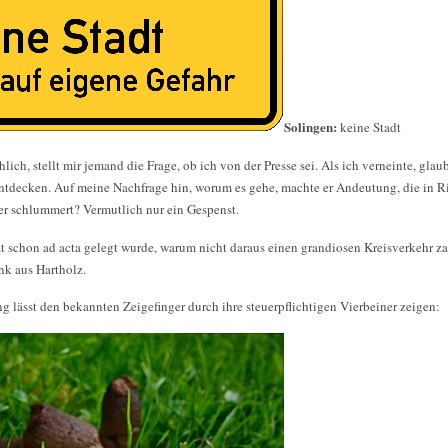
Solingen:
keine Stadt
ch, stellt mir jemand die Frage, ob ich von der Presse sei. Als ich verneinte, glau
ntdecken. Auf meine Nachfrage hin, worum es gehe, machte er Andeutung, die in R
ller schlummert? Vermutlich nur ein Gespenst.
t schon ad acta gelegt wurde, warum nicht daraus einen grandiosen Kreisverkehr z
ank aus Hartholz.
g lässt den bekannten Zeigefinger durch ihre steuerpflichtigen Vierbeiner zeigen: