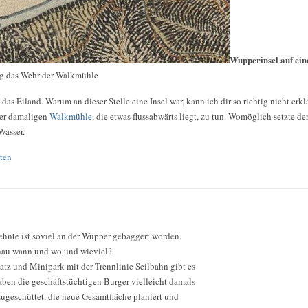
Wupperinsel auf ein
ng das Wehr der Walkmühle
t das Eiland. Warum an dieser Stelle eine Insel war, kann ich dir so richtig nicht erk
er damaligen
Walkmühle
, die etwas flussabwärts liegt, zu tun. Womöglich setzte de
Wasser.
ten
ehnte ist soviel an der Wupper gebaggert worden.
nau wann und wo und wieviel?
atz und Minipark mit der Trennlinie Seilbahn gibt es
haben die geschäftstüchtigen Burger vielleicht damals
ugeschüttet, die neue Gesamtfläche planiert und