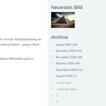
Neuestes Bild
Archive
bte ich eine Art Enttäuschung im
ichtung Lebens... gingen. Kann
Januar 2009
(28)
Dezember 2008
(34)
November 2008
(29)
aubern? Mittendrin gebe es
Oktober 2008
(29)
September 2008
(12)
August 2008
(1)
« erste Seite
‹ vorherige Seite
1
2