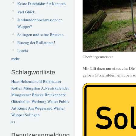
Keine Durchfahrt für Kanuten
Viel Glück
Jahrhunderthochwasser der
Wupper?
Solingen und seine Brücken
Einzug der Rollatoren!
Lurchi
Oberbürgermeister
mehr
Mir fällt dazu nur eines ein: 
Schlagwortliste
gelben Ortsschildern erlauben so
Haus Hohenscheid
Balkhauser
Kotten
Müngsten
Adventskalender
Müngstener Brücke
Brückenpark
Güterhallen
Werbung
Wetter
Public
Art
Kunst
Am Wegesrand
Winter
Wupper
Solingen
>>
Benutzeranmeldung