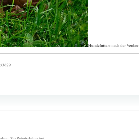
Hundefutter:
nach der Verda
:
ck/3629
akte: "ihr Scheissköter hat