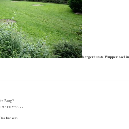
leergeräumte Wupperinsel i
 in Burg?
8.197 E07°8.977
 Das hat was.