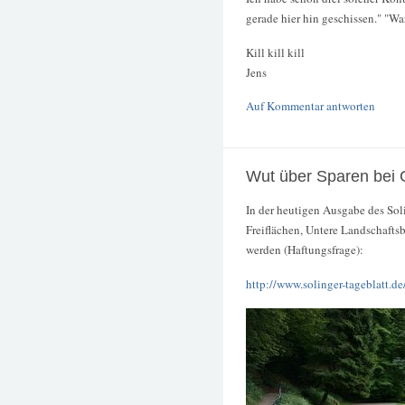
gerade hier hin geschissen." "War
Kill kill kill
Jens
Auf Kommentar antworten
Wut über Sparen bei
In der heutigen Ausgabe des Sol
Freiflächen, Untere Landschafts
werden (Haftungsfrage):
http://www.solinger-tageblatt.d