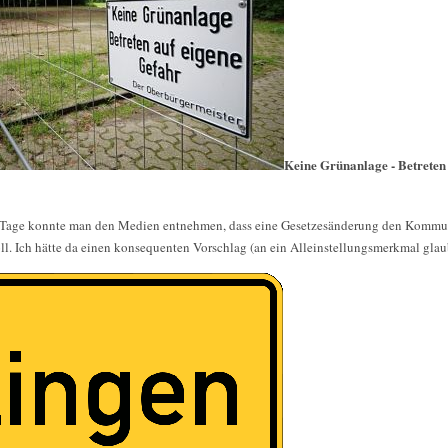
Keine Grünanlage - Betreten
Die Tage konnte man den Medien entnehmen, dass eine Gesetzesänderung den Komm
ll. Ich hätte da einen konsequenten Vorschlag (an ein Alleinstellungsmerkmal glaub