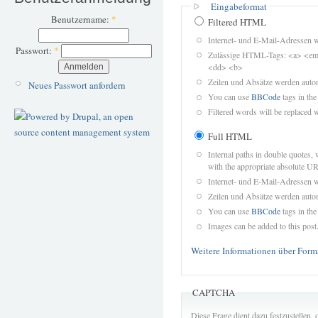
Eingabeformat
Benutzername:
*
Filtered HTML
Internet- und E-Mail-Adressen 
Passwort:
*
Zulässige HTML-Tags: <a> <em>
<dd> <b>
Zeilen und Absätze werden autom
Neues Passwort anfordern
You can use
BBCode
tags in the
Filtered words will be replaced w
Full HTML
Internal paths in double quotes, 
with the appropriate absolute URL
Internet- und E-Mail-Adressen 
Zeilen und Absätze werden autom
You can use
BBCode
tags in the
Images can be added to this post
Weitere Informationen über Form
CAPTCHA
Diese Frage dient dazu festzustellen