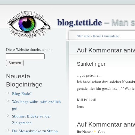
blog.tetti.de
– Man s
Startseite
›
Keine Grünanlage
Diese Website durchsuchen:
Auf Kommentar ant
Stinkefinger
.. gut getroffen.
Neueste
Ich habe schon drei solcher Kontakt
Blogeinträge
gerade hier hin geschissen." "War ic
Blog-Ende?
Kill kill kill
Was lange währt, wird endlich
Jens
gut.
Strohner Brücke auf der
Zielgeraden
Auf Kommentar ant
Die Messerbrücke zu Strohn
Ihr Name:
*