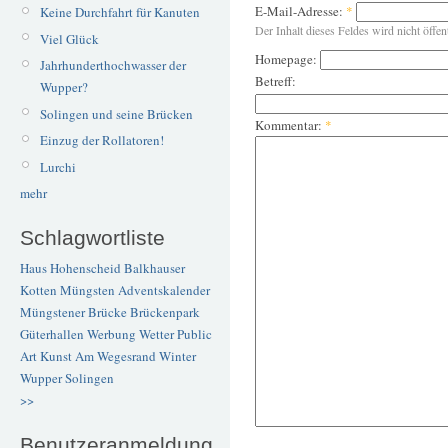
E-Mail-Adresse:
*
Keine Durchfahrt für Kanuten
Der Inhalt dieses Feldes wird nicht öffen
Viel Glück
Homepage:
Jahrhunderthochwasser der
Betreff:
Wupper?
Solingen und seine Brücken
Kommentar:
*
Einzug der Rollatoren!
Lurchi
mehr
Schlagwortliste
Haus Hohenscheid
Balkhauser
Kotten
Müngsten
Adventskalender
Müngstener Brücke
Brückenpark
Güterhallen
Werbung
Wetter
Public
Art
Kunst
Am Wegesrand
Winter
Wupper
Solingen
>>
Benutzeranmeldung