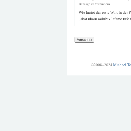
Beiträge zu verhindern.
Wie lautet das erste Wort in der 
„abat uharu milubix lafamo tufo
©2008–2024
Michael Te