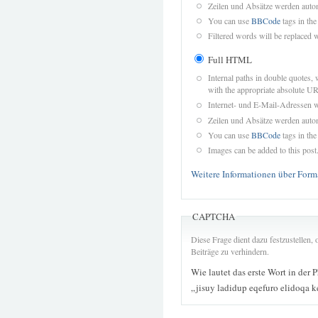
Zeilen und Absätze werden autom
You can use
BBCode
tags in the
Filtered words will be replaced w
Full HTML
Internal paths in double quotes, 
with the appropriate absolute URL
Internet- und E-Mail-Adressen 
Zeilen und Absätze werden autom
You can use
BBCode
tags in the
Images can be added to this post
Weitere Informationen über Form
CAPTCHA
Diese Frage dient dazu festzustellen
Beiträge zu verhindern.
Wie lautet das erste Wort in der 
„jisuy ladidup eqefuro elidoqa 