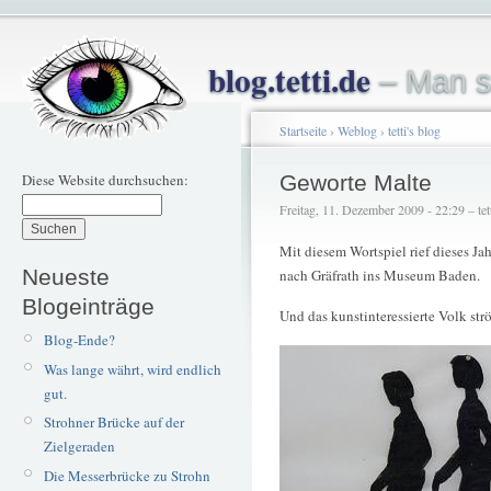
blog.tetti.de
– Man s
Startseite
›
Weblog
›
tetti's blog
Diese Website durchsuchen:
Geworte Malte
Freitag, 11. Dezember 2009 - 22:29 – tet
Mit diesem Wortspiel rief dieses Ja
Neueste
nach Gräfrath ins Museum Baden.
Blogeinträge
Und das kunstinteressierte Volk st
Blog-Ende?
Was lange währt, wird endlich
gut.
Strohner Brücke auf der
Zielgeraden
Die Messerbrücke zu Strohn