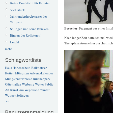
Keine Durchfahrt für Kanuten
Viel Glück
Jahrhunderthochwasser der
Wupper?
Besucher:
Fragment aus einer Inst
Solingen und seine Brücken
Einzug der Rollatoren!
Nach langer Zeit hatte ich mal wied
Lurchi
Therapiezentrum einer psychatrisch
mehr
Schlagwortliste
Haus Hohenscheid
Balkhauser
Kotten
Müngsten
Adventskalender
Müngstener Brücke
Brückenpark
Güterhallen
Werbung
Wetter
Public
Art
Kunst
Am Wegesrand
Winter
Wupper
Solingen
>>
Benutzeranmeldung