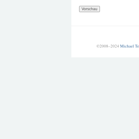
©2008–2024
Michael Te