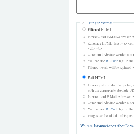
Eingabeformat
Filtered HTML
Internet- und E-Mail-Adressen 
Zulässige HTML-Tags: <a> <em>
<dd> <b>
Zeilen und Absätze werden autom
You can use
BBCode
tags in the
Filtered words will be replaced w
Full HTML
Internal paths in double quotes, 
with the appropriate absolute URL
Internet- und E-Mail-Adressen 
Zeilen und Absätze werden autom
You can use
BBCode
tags in the
Images can be added to this post
Weitere Informationen über Form