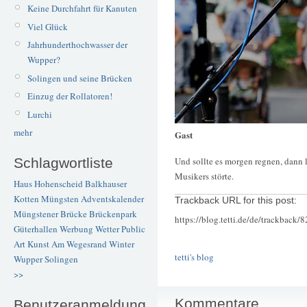
Keine Durchfahrt für Kanuten
Viel Glück
Jahrhunderthochwasser der
Wupper?
Solingen und seine Brücken
Einzug der Rollatoren!
Lurchi
mehr
Gast
Und sollte es morgen regnen, dann li
Schlagwortliste
Musikers störte.
Haus Hohenscheid
Balkhauser
Kotten
Müngsten
Adventskalender
Trackback URL for this post:
Müngstener Brücke
Brückenpark
https://blog.tetti.de/de/trackback/
Güterhallen
Werbung
Wetter
Public
Art
Kunst
Am Wegesrand
Winter
tetti's blog
Wupper
Solingen
>>
Kommentare
Benutzeranmeldung