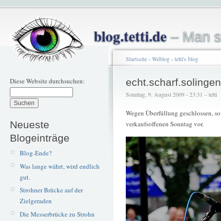
blog.tetti.de
– Man s
Startseite
›
Weblog
›
tetti's blog
Diese Website durchsuchen:
echt.scharf.solingen
Sonntag, 9. August 2009 - 23:31 – tetti
Wegen Überfüllung geschlossen, so 
Neueste
verkaufsoffenen Sonntag vor.
Blogeinträge
Blog-Ende?
Was lange währt, wird endlich
gut.
Strohner Brücke auf der
Zielgeraden
Die Messerbrücke zu Strohn