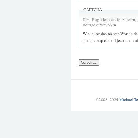
CAPTCHA
Diese Frage dient dazu festzustellen
Beiträge zu verhindern.
Wie lautet das sechste Wort in d
„axag zinup ohovaf jezo cexa ca
©2008–2024
Michael Te