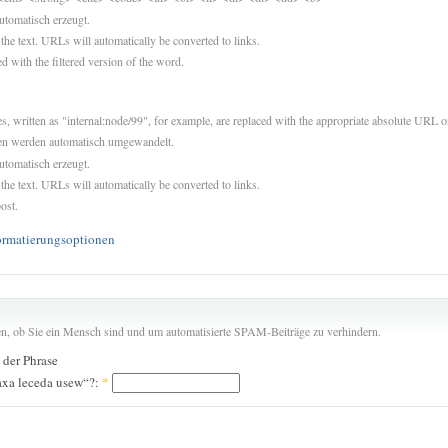
utomatisch erzeugt.
 the text. URLs will automatically be converted to links.
d with the filtered version of the word.
es, written as "internal:node/99", for example, are replaced with the appropriate absolute URL or
sen werden automatisch umgewandelt.
utomatisch erzeugt.
 the text. URLs will automatically be converted to links.
ost.
ormatierungsoptionen
len, ob Sie ein Mensch sind und um automatisierte SPAM-Beiträge zu verhindern.
n der Phrase
axa leceda usew“?:
*