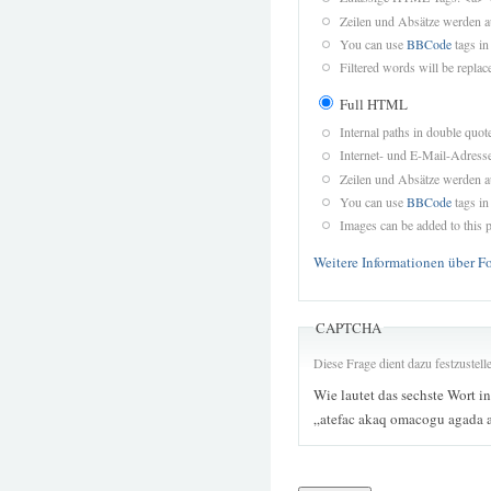
Zeilen und Absätze werden a
You can use
BBCode
tags in
Filtered words will be replace
Full HTML
Internal paths in double quot
Internet- und E-Mail-Adres
Zeilen und Absätze werden a
You can use
BBCode
tags in
Images can be added to this p
Weitere Informationen über F
CAPTCHA
Diese Frage dient dazu festzustel
Wie lautet das sechste Wort i
„atefac akaq omacogu agada 