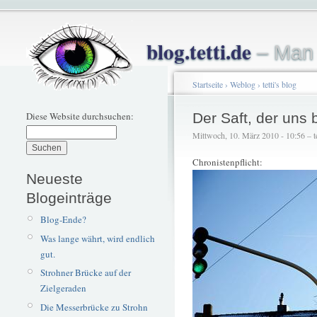
blog.tetti.de
– Man 
Startseite
›
Weblog
›
tetti's blog
Diese Website durchsuchen:
Der Saft, der uns
Mittwoch, 10. März 2010 - 10:56 – te
Chronistenpflicht:
Neueste
Blogeinträge
Blog-Ende?
Was lange währt, wird endlich
gut.
Strohner Brücke auf der
Zielgeraden
Die Messerbrücke zu Strohn