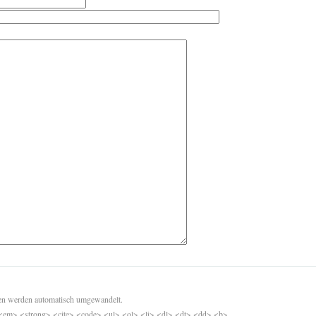
sen werden automatisch umgewandelt.
<em> <strong> <cite> <code> <ul> <ol> <li> <dl> <dt> <dd> <b>