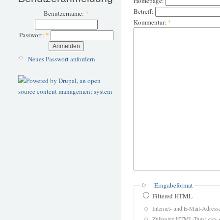
Homepage:
Betreff:
Benutzername:
*
Kommentar:
*
Passwort:
*
Neues Passwort anfordern
Eingabeformat
Filtered HTML
Internet- und E-Mail-Adres
Zulässige HTML-Tags: <a> 