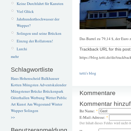
Keine Durchfahrt für Kanuten
Viel Glück
Jahrhunderthochwasser der
Wupper?
Solingen und seine Brücken
Das Barrel zu 79,14 $, der Euro 
Einzug der Rollatoren!
Lurchi
Trackback URL for this post
mehr
https://blog.tetti.de/de/trackba
Schlagwortliste
tetti's blog
Haus Hohenscheid
Balkhauser
Kotten
Müngsten
Adventskalender
Müngstener Brücke
Brückenpark
Kommentare
Güterhallen
Werbung
Wetter
Public
Kommentar hinzu
Art
Kunst
Am Wegesrand
Winter
Wupper
Solingen
Ihr Name:
*
>>
E-Mail-Adresse:
*
Der Inhalt dieses Feldes wird nicht ö
Benutzeranmeldung