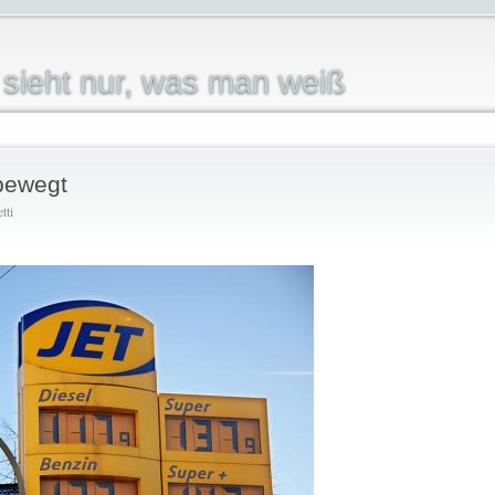
sieht nur, was man weiß
 bewegt
tti