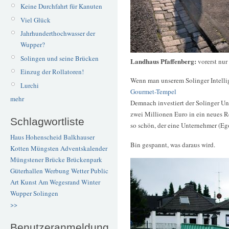
Keine Durchfahrt für Kanuten
Viel Glück
Jahrhunderthochwasser der
Wupper?
Solingen und seine Brücken
Landhaus Pfaffenberg:
vorerst nu
Einzug der Rollatoren!
Wenn man unserem Solinger Intelli
Lurchi
Gourmet-Tempel
mehr
Demnach investiert der Solinger Un
zwei Millionen Euro in ein neues Re
Schlagwortliste
so schön, der eine Unternehmer (Eg
Haus Hohenscheid
Balkhauser
Bin gespannt, was daraus wird.
Kotten
Müngsten
Adventskalender
Müngstener Brücke
Brückenpark
Güterhallen
Werbung
Wetter
Public
Art
Kunst
Am Wegesrand
Winter
Wupper
Solingen
>>
Benutzeranmeldung