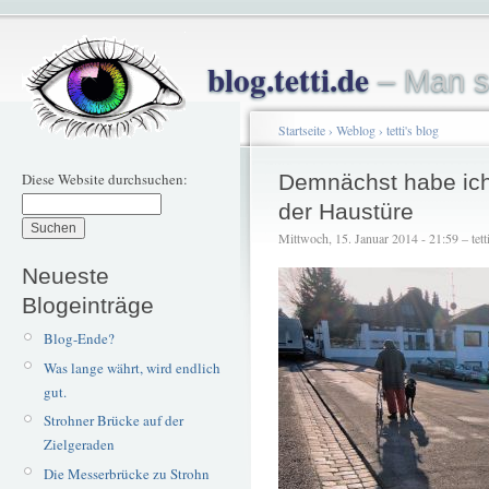
blog.tetti.de
– Man s
Startseite
›
Weblog
›
tetti's blog
Diese Website durchsuchen:
Demnächst habe ich
der Haustüre
Mittwoch, 15. Januar 2014 - 21:59 – tett
Neueste
Blogeinträge
Blog-Ende?
Was lange währt, wird endlich
gut.
Strohner Brücke auf der
Zielgeraden
Die Messerbrücke zu Strohn