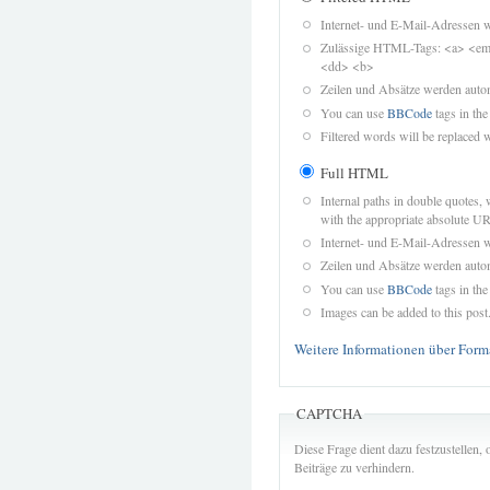
Internet- und E-Mail-Adressen 
Zulässige HTML-Tags: <a> <em>
<dd> <b>
Zeilen und Absätze werden autom
You can use
BBCode
tags in the
Filtered words will be replaced w
Full HTML
Internal paths in double quotes, 
with the appropriate absolute URL
Internet- und E-Mail-Adressen 
Zeilen und Absätze werden autom
You can use
BBCode
tags in the
Images can be added to this post
Weitere Informationen über Form
CAPTCHA
Diese Frage dient dazu festzustellen
Beiträge zu verhindern.