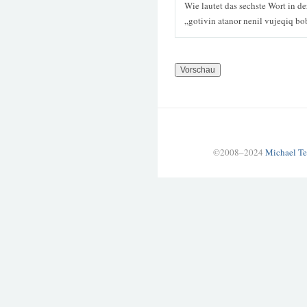
Wie lautet das sechste Wort in d
„gotivin atanor nenil vujeqiq b
©2008–2024
Michael Te