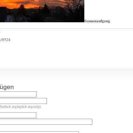
Sonnenaufgang
:
ck/8524
fügen
ffentlich zugänglich angezeigt.