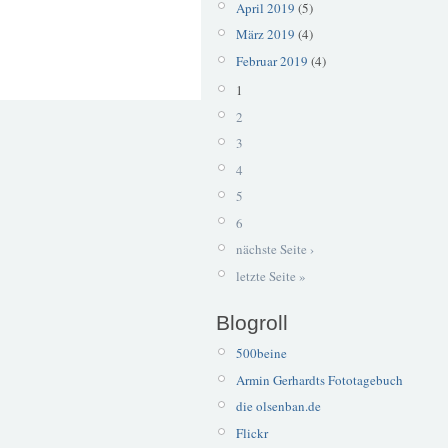
April 2019
(5)
März 2019
(4)
Februar 2019
(4)
1
2
3
4
5
6
nächste Seite ›
letzte Seite »
Blogroll
500beine
Armin Gerhardts Fototagebuch
die olsenban.de
Flickr