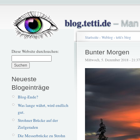
blog.tetti.de
– Man 
Startseite
›
Weblog
›
tetti's blog
Diese Website durchsuchen:
Bunter Morgen
Mittwoch, 5. Dezember 2018 - 21:37 –
Neueste
Blogeinträge
Blog-Ende?
Was lange währt, wird endlich
gut.
Strohner Brücke auf der
Zielgeraden
Die Messerbrücke zu Strohn