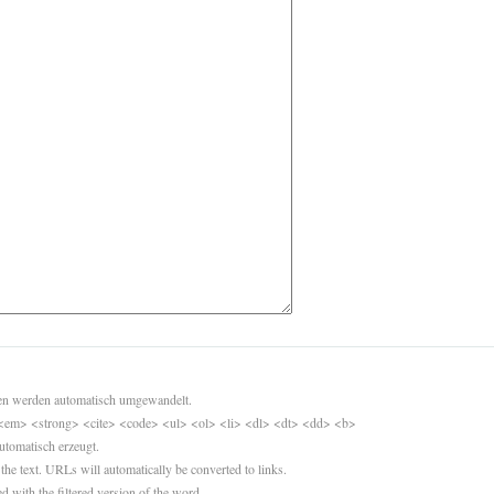
sen werden automatisch umgewandelt.
<em> <strong> <cite> <code> <ul> <ol> <li> <dl> <dt> <dd> <b>
utomatisch erzeugt.
 the text. URLs will automatically be converted to links.
d with the filtered version of the word.