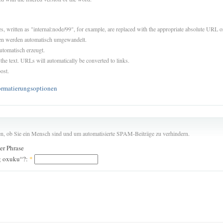
es, written as "internal:node/99", for example, are replaced with the appropriate absolute URL or
sen werden automatisch umgewandelt.
utomatisch erzeugt.
 the text. URLs will automatically be converted to links.
ost.
ormatierungsoptionen
len, ob Sie ein Mensch sind und um automatisierte SPAM-Beiträge zu verhindern.
der Phrase
ag oxuku“?:
*