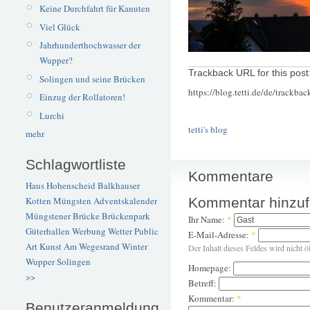
Keine Durchfahrt für Kanuten
Viel Glück
Jahrhunderthochwasser der
Wupper?
Trackback URL for this post
Solingen und seine Brücken
https://blog.tetti.de/de/trackba
Einzug der Rollatoren!
Lurchi
tetti's blog
mehr
Schlagwortliste
Kommentare
Haus Hohenscheid
Balkhauser
Kommentar hinzu
Kotten
Müngsten
Adventskalender
Müngstener Brücke
Brückenpark
Ihr Name:
*
Güterhallen
Werbung
Wetter
Public
E-Mail-Adresse:
*
Art
Kunst
Am Wegesrand
Winter
Der Inhalt dieses Feldes wird nicht ö
Wupper
Solingen
Homepage:
>>
Betreff:
Kommentar:
*
Benutzeranmeldung