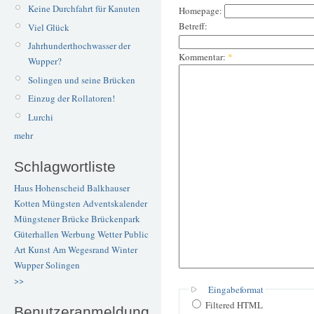
Keine Durchfahrt für Kanuten
Homepage:
Betreff:
Viel Glück
Jahrhunderthochwasser der
Kommentar:
*
Wupper?
Solingen und seine Brücken
Einzug der Rollatoren!
Lurchi
mehr
Schlagwortliste
Haus Hohenscheid
Balkhauser
Kotten
Müngsten
Adventskalender
Müngstener Brücke
Brückenpark
Güterhallen
Werbung
Wetter
Public
Art
Kunst
Am Wegesrand
Winter
Wupper
Solingen
>>
Eingabeformat
Filtered HTML
Benutzeranmeldung