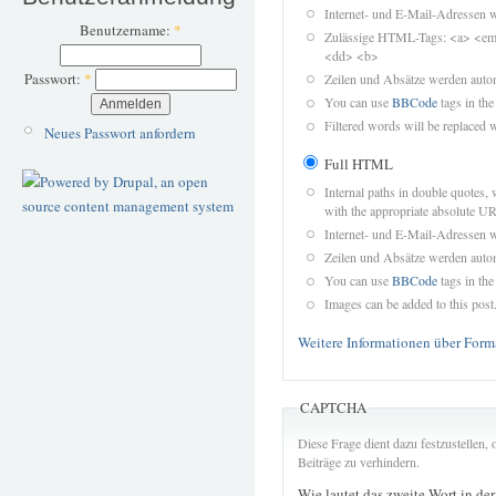
Internet- und E-Mail-Adressen 
Benutzername:
*
Zulässige HTML-Tags: <a> <em>
<dd> <b>
Passwort:
*
Zeilen und Absätze werden autom
You can use
BBCode
tags in the
Filtered words will be replaced w
Neues Passwort anfordern
Full HTML
Internal paths in double quotes, 
with the appropriate absolute URL
Internet- und E-Mail-Adressen 
Zeilen und Absätze werden autom
You can use
BBCode
tags in the
Images can be added to this post
Weitere Informationen über Form
CAPTCHA
Diese Frage dient dazu festzustellen
Beiträge zu verhindern.
Wie lautet das zweite Wort in de