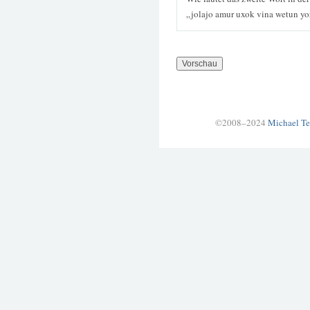
„jolajo amur uxok vina wetun y
©2008–2024
Michael Te