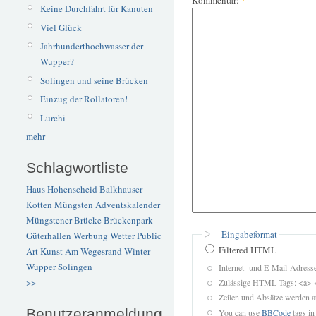
Kommentar:
*
Keine Durchfahrt für Kanuten
Viel Glück
Jahrhunderthochwasser der
Wupper?
Solingen und seine Brücken
Einzug der Rollatoren!
Lurchi
mehr
Schlagwortliste
Haus Hohenscheid
Balkhauser
Kotten
Müngsten
Adventskalender
Müngstener Brücke
Brückenpark
Eingabeformat
Güterhallen
Werbung
Wetter
Public
Filtered HTML
Art
Kunst
Am Wegesrand
Winter
Wupper
Solingen
Internet- und E-Mail-Adres
>>
Zulässige HTML-Tags: <a> 
Zeilen und Absätze werden a
Benutzeranmeldung
You can use
BBCode
tags in