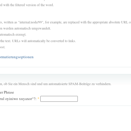
d with the filtered version of the word.
es, written as "internal:node/99", for example, are replaced with the appropriate absolute URL or
sen werden automatisch umgewandelt.
utomatisch erzeugt.
 the text. URLs will automatically be converted to links.
ost.
ormatierungsoptionen
len, ob Sie ein Mensch sind und um automatisierte SPAM-Beiträge zu verhindern.
der Phrase
uzul oyiniwo xuyaxor“?:
*