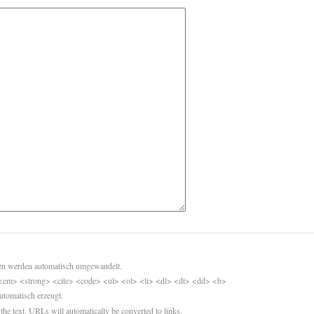
sen werden automatisch umgewandelt.
<em> <strong> <cite> <code> <ul> <ol> <li> <dl> <dt> <dd> <b>
utomatisch erzeugt.
 the text. URLs will automatically be converted to links.