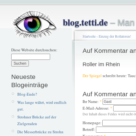
blog.tetti.de
– Man 
Startseite
›
Einzug der Rollatoren!
Diese Website durchsuchen:
Auf Kommentar an
Roller im Rhein
Tauch
Neueste
Der Spiegel
schreibt heute:
Blogeinträge
Auf Kommentar an
Blog-Ende?
Ihr Name:
*
Was lange währt, wird endlich
E-Mail-Adresse:
*
gut.
Der Inhalt dieses Feldes wird nicht ö
Strohner Brücke auf der
Homepage:
Zielgeraden
Betreff:
Die Messerbrücke zu Strohn