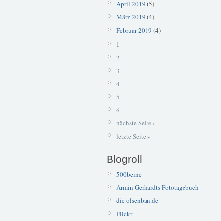
April 2019
(5)
März 2019
(4)
Februar 2019
(4)
1
2
3
4
5
6
nächste Seite ›
letzte Seite »
Blogroll
500beine
Armin Gerhardts Fototagebuch
die olsenban.de
Flickr