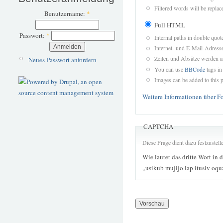
Filtered words will be replace
Benutzername:
*
Full HTML
Passwort:
*
Internal paths in double quot
Internet- und E-Mail-Adres
Zeilen und Absätze werden a
Neues Passwort anfordern
You can use
BBCode
tags in
Images can be added to this p
Weitere Informationen über F
CAPTCHA
Diese Frage dient dazu festzustel
Wie lautet das dritte Wort in 
„usikub mujijo lap itusiv oq