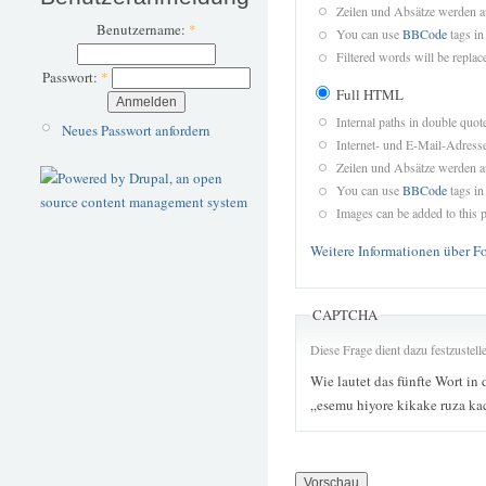
Zeilen und Absätze werden a
Benutzername:
*
You can use
BBCode
tags in
Filtered words will be replace
Passwort:
*
Full HTML
Internal paths in double quot
Neues Passwort anfordern
Internet- und E-Mail-Adres
Zeilen und Absätze werden a
You can use
BBCode
tags in
Images can be added to this p
Weitere Informationen über F
CAPTCHA
Diese Frage dient dazu festzustel
Wie lautet das fünfte Wort in 
„esemu hiyore kikake ruza ka