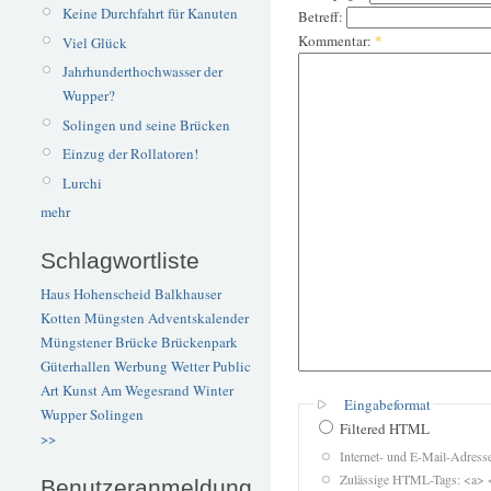
Keine Durchfahrt für Kanuten
Betreff:
Kommentar:
*
Viel Glück
Jahrhunderthochwasser der
Wupper?
Solingen und seine Brücken
Einzug der Rollatoren!
Lurchi
mehr
Schlagwortliste
Haus Hohenscheid
Balkhauser
Kotten
Müngsten
Adventskalender
Müngstener Brücke
Brückenpark
Güterhallen
Werbung
Wetter
Public
Art
Kunst
Am Wegesrand
Winter
Eingabeformat
Wupper
Solingen
Filtered HTML
>>
Internet- und E-Mail-Adres
Zulässige HTML-Tags: <a> 
Benutzeranmeldung