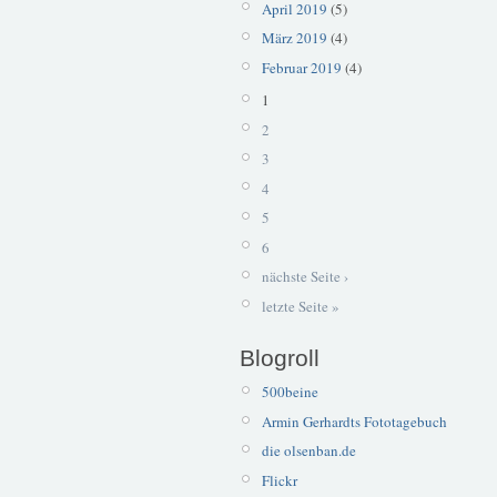
April 2019
(5)
März 2019
(4)
Februar 2019
(4)
1
2
3
4
5
6
nächste Seite ›
letzte Seite »
Blogroll
500beine
Armin Gerhardts Fototagebuch
die olsenban.de
Flickr