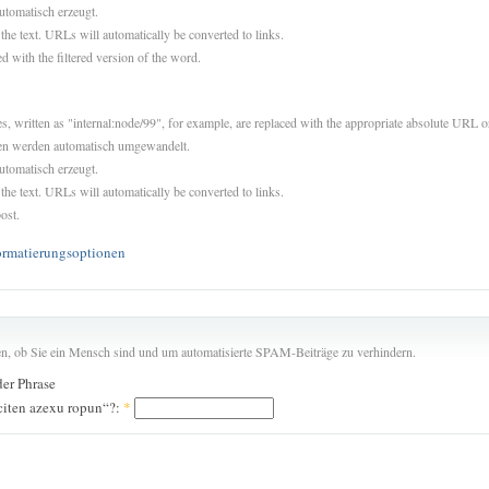
utomatisch erzeugt.
 the text. URLs will automatically be converted to links.
d with the filtered version of the word.
es, written as "internal:node/99", for example, are replaced with the appropriate absolute URL or
sen werden automatisch umgewandelt.
utomatisch erzeugt.
 the text. URLs will automatically be converted to links.
ost.
ormatierungsoptionen
len, ob Sie ein Mensch sind und um automatisierte SPAM-Beiträge zu verhindern.
der Phrase
citen azexu ropun“?:
*