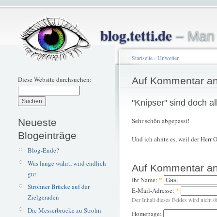
blog.tetti.de
– Man 
Startseite
›
Unwetter
Diese Website durchsuchen:
Auf Kommentar an
"Knipser" sind doch all
Sehr schön abgepasst!
Neueste
Blogeinträge
Und ich ahnte es, weil der Herr 
Blog-Ende?
Was lange währt, wird endlich
Auf Kommentar an
gut.
Ihr Name:
*
Strohner Brücke auf der
E-Mail-Adresse:
*
Zielgeraden
Der Inhalt dieses Feldes wird nicht ö
Die Messerbrücke zu Strohn
Homepage: