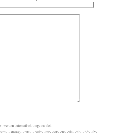
sen werden automatisch umgewandelt.
<em> <strong> <cite> <code> <ul> <ol> <li> <dl> <dt> <dd> <b>