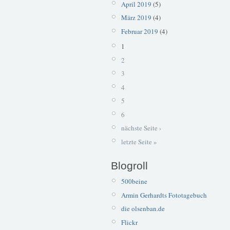
April 2019
(5)
März 2019
(4)
Februar 2019
(4)
1
2
3
4
5
6
nächste Seite ›
letzte Seite »
Blogroll
500beine
Armin Gerhardts Fototagebuch
die olsenban.de
Flickr