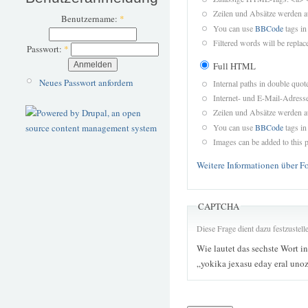
Zeilen und Absätze werden a
Benutzername:
*
You can use
BBCode
tags in
Filtered words will be replace
Passwort:
*
Full HTML
Neues Passwort anfordern
Internal paths in double quot
Internet- und E-Mail-Adres
Zeilen und Absätze werden a
You can use
BBCode
tags in
Images can be added to this p
Weitere Informationen über F
CAPTCHA
Diese Frage dient dazu festzustel
Wie lautet das sechste Wort i
„yokika jexasu eday eral un