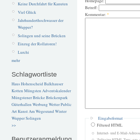
Homepage:
Keine Durchfahrt für Kanuten
Betreff:
Viel Glück
Kommentar:
*
Jahrhunderthochwasser der
Wupper?
Solingen und seine Brücken
Einzug der Rollatoren!
Lurchi
mehr
Schlagwortliste
Haus Hohenscheid
Balkhauser
Kotten
Müngsten
Adventskalender
Müngstener Brücke
Brückenpark
Güterhallen
Werbung
Wetter
Public
Art
Kunst
Am Wegesrand
Winter
Eingabeformat
Wupper
Solingen
Filtered HTML
>>
Internet- und E-Mail-Adres
Benutzeranmeldung
Zulässige HTML-Tags: <a> 