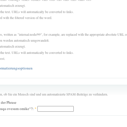
utomatisch erzeugt.
 the text. URLs will automatically be converted to links.
d with the filtered version of the word.
es, written as "internal:node/99", for example, are replaced with the appropriate absolute URL or
sen werden automatisch umgewandelt.
utomatisch erzeugt.
 the text. URLs will automatically be converted to links.
ost.
ormatierungsoptionen
len, ob Sie ein Mensch sind und um automatisierte SPAM-Beiträge zu verhindern.
n der Phrase
ozuqa ovesum omike“?:
*