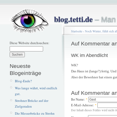
blog.tetti.de
– Man 
Startseite
›
Noch Winter, fühlt sich
Diese Website durchsuchen:
Auf Kommentar an
WK im Abendlicht
Neueste
WK?
Das Haus ist (lange?) fertig. Und
Blogeinträge
Aber der Bewohner hat einen gu
Blog-Ende?
Was lange währt, wird endlich
Auf Kommentar an
gut.
Ihr Name:
*
Strohner Brücke auf der
E-Mail-Adresse:
*
Zielgeraden
Der Inhalt dieses Feldes wird nicht ö
Die Messerbrücke zu Strohn