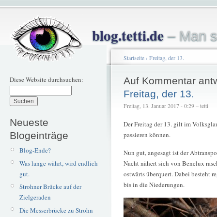
blog.tetti.de
– Man s
Startseite
›
Freitag, der 13.
Diese Website durchsuchen:
Auf Kommentar ant
Freitag, der 13.
Freitag, 13. Januar 2017 - 0:29 – tetti
Neueste
Der Freitag der 13. gilt im Volksgl
Blogeinträge
passieren können.
Blog-Ende?
Nun gut, angesagt ist der Abtransp
Was lange währt, wird endlich
Nacht nähert sich von Benelux rasc
gut.
ostwärts überquert. Dabei besteht r
bis in die Niederungen.
Strohner Brücke auf der
Zielgeraden
Die Messerbrücke zu Strohn