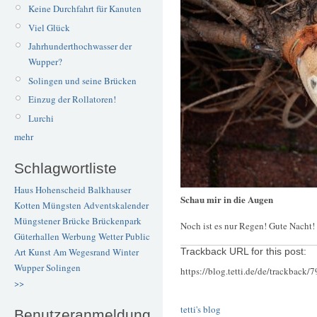
Keine Durchfahrt für Kanuten
Viel Glück
Jahrhunderthochwasser der
Wupper?
Solingen und seine Brücken
Einzug der Rollatoren!
Lurchi
mehr
Schlagwortliste
Haus Hohenscheid
Balkhauser
Schau mir in die Augen
Kotten
Müngsten
Adventskalender
Müngstener Brücke
Brückenpark
Noch ist es nur Regen! Gute Nacht!
Güterhallen
Werbung
Wetter
Public
Art
Kunst
Am Wegesrand
Winter
Trackback URL for this post:
Wupper
Solingen
https://blog.tetti.de/de/trackback/
>>
tetti's blog
Benutzeranmeldung