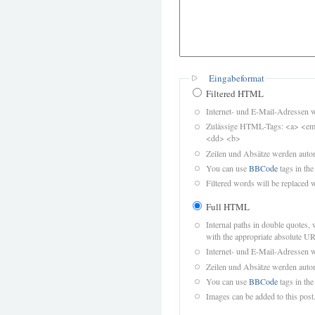
Eingabeformat
Filtered HTML
Internet- und E-Mail-Adressen 
Zulässige HTML-Tags: <a> <em>
<dd> <b>
Zeilen und Absätze werden autom
You can use
BBCode
tags in the
Filtered words will be replaced w
Full HTML
Internal paths in double quotes, 
with the appropriate absolute URL
Internet- und E-Mail-Adressen 
Zeilen und Absätze werden autom
You can use
BBCode
tags in the
Images can be added to this post