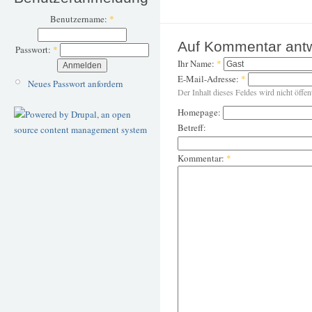
Benutzername:
*
Auf Kommentar ant
Passwort:
*
Ihr Name:
*
E-Mail-Adresse:
*
Neues Passwort anfordern
Der Inhalt dieses Feldes wird nicht öffen
Homepage:
Betreff:
Kommentar:
*