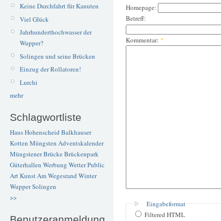
Keine Durchfahrt für Kanuten
Homepage:
Betreff:
Viel Glück
Jahrhunderthochwasser der
Kommentar:
*
Wupper?
Solingen und seine Brücken
Einzug der Rollatoren!
Lurchi
mehr
Schlagwortliste
Haus Hohenscheid
Balkhauser
Kotten
Müngsten
Adventskalender
Müngstener Brücke
Brückenpark
Güterhallen
Werbung
Wetter
Public
Art
Kunst
Am Wegesrand
Winter
Wupper
Solingen
>>
Eingabeformat
Filtered HTML
Benutzeranmeldung