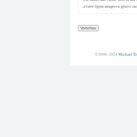
„iviriw lipim amapovu qixevi i
©2008–2024
Michael Te