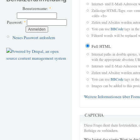
Internet- und E-Mail-Adressen 
Benutzername:
*
Zulässige HTML-Tags: <a> <em>
<dd> <b>
Passwort:
*
Zeilen und Absätze werden autom
You can use
BBCode
tags in the
Filtered words will be replaced w
Neues Passwort anfordern
Full HTML
Internal paths in double quotes, 
with the appropriate absolute URL
Internet- und E-Mail-Adressen 
Zeilen und Absätze werden autom
You can use
BBCode
tags in the
Images can be added to this post
Weitere Informationen über Form
CAPTCHA
Diese Frage dient dazu festzustellen
Beiträge zu verhindern.
Wie lautet das vierte Wort in der