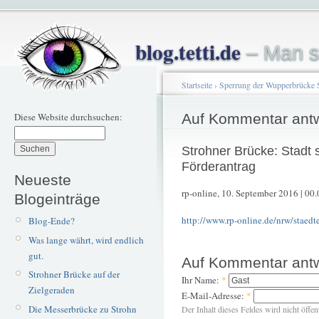
blog.tetti.de
– Man s
Startseite
›
Sperrung der Wupperbrücke 
Diese Website durchsuchen:
Auf Kommentar ant
Strohner Brücke: Stadt s
Förderantrag
Neueste
rp-online, 10. September 2016 | 00
Blogeinträge
http://www.rp-online.de/nrw/staedte/
Blog-Ende?
Was lange währt, wird endlich
gut.
Auf Kommentar ant
Strohner Brücke auf der
Ihr Name:
*
Zielgeraden
E-Mail-Adresse:
*
Die Messerbrücke zu Strohn
Der Inhalt dieses Feldes wird nicht öffen