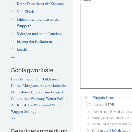
Keine Durchfahrt für Kanuten
Viel Glück
Jahrhunderthochwasser der
Wupper?
Solingen und seine Brücken
Einzug der Rollatoren!
Lurchi
mehr
Schlagwortliste
Haus Hohenscheid
Balkhauser
Kotten
Müngsten
Adventskalender
Müngstener Brücke
Brückenpark
Eingabeformat
Güterhallen
Werbung
Wetter
Public
Filtered HTML
Art
Kunst
Am Wegesrand
Winter
Wupper
Solingen
Internet- und E-Mail-Adres
Zulässige HTML-Tags: <a> 
>>
Zeilen und Absätze werden a
Benutzeranmeldung
You can use
BBCode
tags in