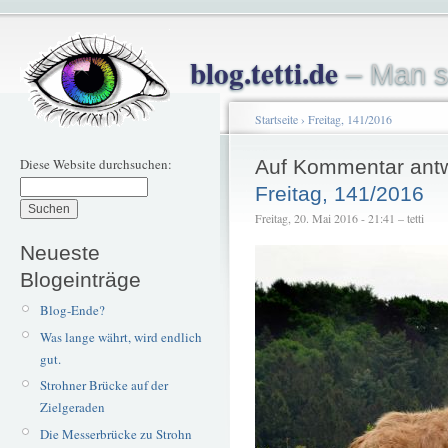
blog.tetti.de
– Man s
Startseite
›
Freitag, 141/2016
Diese Website durchsuchen:
Auf Kommentar ant
Freitag, 141/2016
Freitag, 20. Mai 2016 - 21:41 – tetti
Neueste
Blogeinträge
Blog-Ende?
Was lange währt, wird endlich
gut.
Strohner Brücke auf der
Zielgeraden
Die Messerbrücke zu Strohn