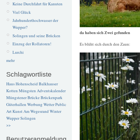
Keine Durchfahrt für Kanuten
Viel Glück
Jahrhunderthochwasser der
Wupper?
da haben sich Zwei gefunden
Solingen und seine Brücken
Einzug der Rollatoren!
Es blüht sich durch den Zaun:
Lurchi
mehr
Schlagwortliste
Haus Hohenscheid
Balkhauser
Kotten
Müngsten
Adventskalender
Müngstener Brücke
Brückenpark
Güterhallen
Werbung
Wetter
Public
Art
Kunst
Am Wegesrand
Winter
Wupper
Solingen
>>
Benutzeranmeldung