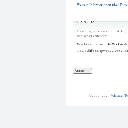
Weitere Informationen über Form
CAPTCHA
Diese Frage dient dazu festzustellen
Beiträge zu verhindern.
Wie lautet das sechste Wort in d
„imos diribum qovehud yoc eha
©2008–2024
Michael Te