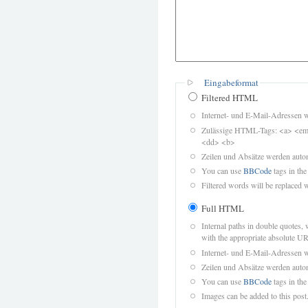
Eingabeformat
Filtered HTML
Internet- und E-Mail-Adressen 
Zulässige HTML-Tags: <a> <em>
<dd> <b>
Zeilen und Absätze werden autom
You can use
BBCode
tags in the
Filtered words will be replaced w
Full HTML
Internal paths in double quotes, 
with the appropriate absolute URL
Internet- und E-Mail-Adressen 
Zeilen und Absätze werden autom
You can use
BBCode
tags in the
Images can be added to this post