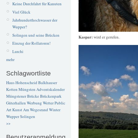
Keine Durchfahrt für Kanuten
Viel Glück
Jahrhunderthochwasser der
Wupper?
Solingen und seine Brücken
Kaspar:
wird er gerufen.
Einzug der Rollatoren!
Lurchi
mehr
Schlagwortliste
Haus Hohenscheid
Balkhauser
Kotten
Müngsten
Adventskalender
Müngstener Brücke
Brückenpark
Güterhallen
Werbung
Wetter
Public
Art
Kunst
Am Wegesrand
Winter
Wupper
Solingen
>>
Benutzeranmeldung