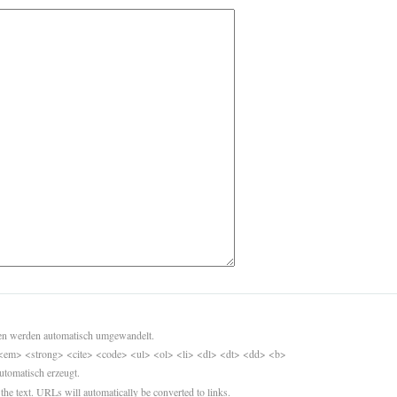
sen werden automatisch umgewandelt.
<em> <strong> <cite> <code> <ul> <ol> <li> <dl> <dt> <dd> <b>
utomatisch erzeugt.
 the text. URLs will automatically be converted to links.