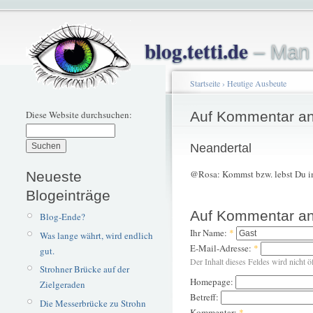
blog.tetti.de
– Man 
Startseite
›
Heutige Ausbeute
Diese Website durchsuchen:
Auf Kommentar an
Neandertal
@Rosa: Kommst bzw. lebst Du im
Neueste
Blogeinträge
Auf Kommentar an
Blog-Ende?
Ihr Name:
*
Was lange währt, wird endlich
E-Mail-Adresse:
*
gut.
Der Inhalt dieses Feldes wird nicht ö
Strohner Brücke auf der
Homepage:
Zielgeraden
Betreff:
Die Messerbrücke zu Strohn
Kommentar:
*