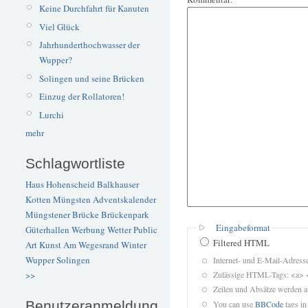
Keine Durchfahrt für Kanuten
Viel Glück
Jahrhunderthochwasser der
Wupper?
Solingen und seine Brücken
Einzug der Rollatoren!
Lurchi
mehr
Schlagwortliste
Haus Hohenscheid
Balkhauser
Kotten
Müngsten
Adventskalender
Müngstener Brücke
Brückenpark
Eingabeformat
Güterhallen
Werbung
Wetter
Public
Filtered HTML
Art
Kunst
Am Wegesrand
Winter
Wupper
Solingen
Internet- und E-Mail-Adres
Zulässige HTML-Tags: <a> 
>>
Zeilen und Absätze werden a
Benutzeranmeldung
You can use
BBCode
tags in