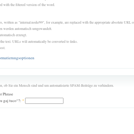
d with the filtered version of the word.
es, written as "internal:node/99", for example, are replaced with the appropriate absolute URL or
sen werden automatisch umgewandelt.
utomatisch erzeugt.
 the text. URLs will automatically be converted to links.
ost.
ormatierungsoptionen
len, ob Sie ein Mensch sind und um automatisierte SPAM-Beiträge zu verhindern.
er Phrase
u gaj tuco“?:
*