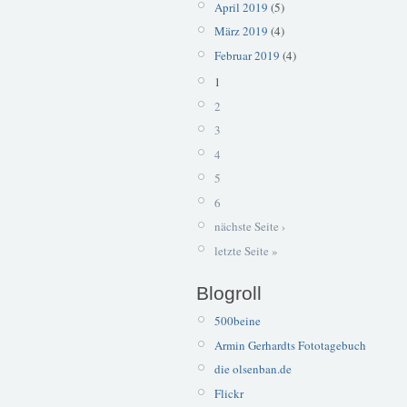
April 2019
(5)
März 2019
(4)
Februar 2019
(4)
1
2
3
4
5
6
nächste Seite ›
letzte Seite »
Blogroll
500beine
Armin Gerhardts Fototagebuch
die olsenban.de
Flickr