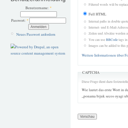
Filtered words will be replace
Benutzername:
*
Full HTML
Passwort:
*
Internal paths in double quot
Internet- und E-Mail-Adres
Zeilen und Absätze werden a
Neues Passwort anfordern
You can use
BBCode
tags in
Images can be added to this p
Weitere Informationen über F
CAPTCHA
Diese Frage dient dazu festzustel
Wie lautet das erste Wort in d
„ponama bijuk secos oyagi ub