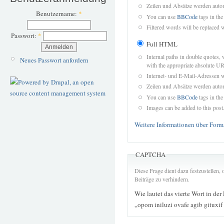
Zeilen und Absätze werden autom
Benutzername:
*
You can use
BBCode
tags in the
Filtered words will be replaced w
Passwort:
*
Full HTML
Internal paths in double quotes, 
Neues Passwort anfordern
with the appropriate absolute URL
Internet- und E-Mail-Adressen 
Zeilen und Absätze werden autom
You can use
BBCode
tags in the
Images can be added to this post
Weitere Informationen über Form
CAPTCHA
Diese Frage dient dazu festzustellen
Beiträge zu verhindern.
Wie lautet das vierte Wort in der
„opom iniluzi ovafe agib gituxi