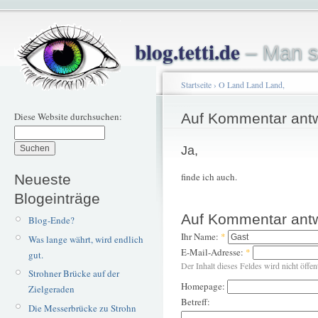
blog.tetti.de
– Man s
Startseite
›
O Land Land Land,
Diese Website durchsuchen:
Auf Kommentar ant
Ja,
finde ich auch.
Neueste
Blogeinträge
Auf Kommentar ant
Blog-Ende?
Ihr Name:
*
Was lange währt, wird endlich
E-Mail-Adresse:
*
gut.
Der Inhalt dieses Feldes wird nicht öffen
Strohner Brücke auf der
Homepage:
Zielgeraden
Betreff:
Die Messerbrücke zu Strohn