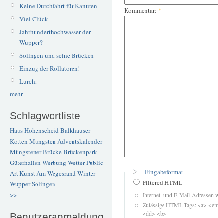
Keine Durchfahrt für Kanuten
Kommentar:
*
Viel Glück
Jahrhunderthochwasser der
Wupper?
Solingen und seine Brücken
Einzug der Rollatoren!
Lurchi
mehr
Schlagwortliste
Haus Hohenscheid
Balkhauser
Kotten
Müngsten
Adventskalender
Müngstener Brücke
Brückenpark
Güterhallen
Werbung
Wetter
Public
Eingabeformat
Art
Kunst
Am Wegesrand
Winter
Filtered HTML
Wupper
Solingen
>>
Internet- und E-Mail-Adressen 
Zulässige HTML-Tags: <a> <em>
<dd> <b>
Benutzeranmeldung