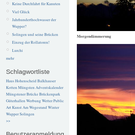
Keine Durchfahrt für Kanuten
Viel Glück
Jahrhunderthochwasser der
Wupper?
Solingen und seine Brücken
Morgendämmerung
Einzug der Rollatoren!
Lurchi
mehr
Schlagwortliste
Haus Hohenscheid
Balkhauser
Kotten
Müngsten
Adventskalender
Müngstener Brücke
Brückenpark
Güterhallen
Werbung
Wetter
Public
Art
Kunst
Am Wegesrand
Winter
Wupper
Solingen
>>
Benutzeranmeldung