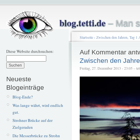
blog.tetti.de
– Man s
Startseite
›
Zwischen den Jahren, Tag 1
Diese Website durchsuchen:
Auf Kommentar ant
Zwischen den Jahre
Freitag, 27. Dezember 2013 - 23:05 – tet
Neueste
Blogeinträge
Blog-Ende?
Was lange währt, wird endlich
gut.
Strohner Brücke auf der
Zielgeraden
Die Messerbrücke zu Strohn