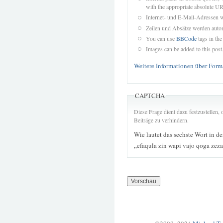
with the appropriate absolute URL
Internet- und E-Mail-Adressen 
Zeilen und Absätze werden autom
You can use
BBCode
tags in the
Images can be added to this post
Weitere Informationen über Form
CAPTCHA
Diese Frage dient dazu festzustellen
Beiträge zu verhindern.
Wie lautet das sechste Wort in d
„efaqula zin wapi vajo qoga zez