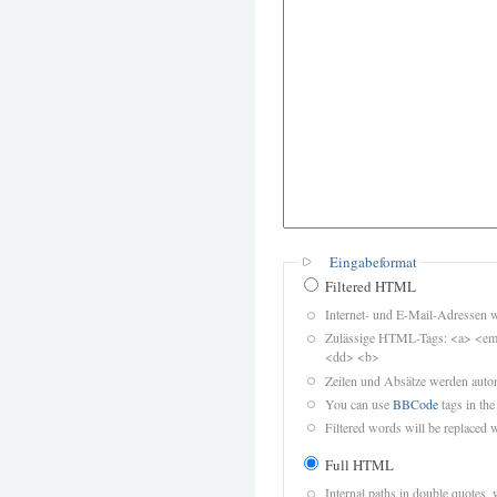
Eingabeformat
Filtered HTML
Internet- und E-Mail-Adressen 
Zulässige HTML-Tags: <a> <em>
<dd> <b>
Zeilen und Absätze werden autom
You can use
BBCode
tags in the
Filtered words will be replaced w
Full HTML
Internal paths in double quotes, 