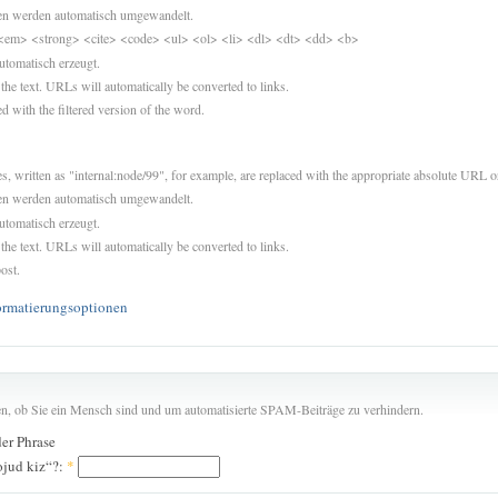
sen werden automatisch umgewandelt.
<em> <strong> <cite> <code> <ul> <ol> <li> <dl> <dt> <dd> <b>
utomatisch erzeugt.
 the text. URLs will automatically be converted to links.
d with the filtered version of the word.
es, written as "internal:node/99", for example, are replaced with the appropriate absolute URL or
sen werden automatisch umgewandelt.
utomatisch erzeugt.
 the text. URLs will automatically be converted to links.
ost.
ormatierungsoptionen
len, ob Sie ein Mensch sind und um automatisierte SPAM-Beiträge zu verhindern.
der Phrase
ojud kiz“?:
*