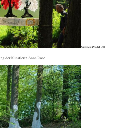
SinnesWald 20
ng der Künstlerin Anne Rose