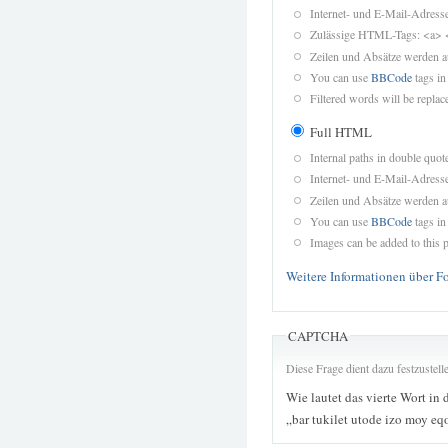
Internet- und E-Mail-Adres
Zulässige HTML-Tags: <a> 
Zeilen und Absätze werden a
You can use
BBCode
tags in
Filtered words will be replace
Full HTML
Internal paths in double quot
Internet- und E-Mail-Adres
Zeilen und Absätze werden a
You can use
BBCode
tags in
Images can be added to this p
Weitere Informationen über F
CAPTCHA
Diese Frage dient dazu festzustel
Wie lautet das vierte Wort in 
„bar tukilet utode izo moy eq