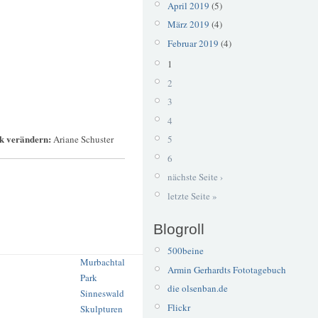
April 2019
(5)
März 2019
(4)
Februar 2019
(4)
1
2
3
4
ck verändern:
5
Ariane Schuster
6
nächste Seite ›
letzte Seite »
Blogroll
500beine
Murbachtal
Armin Gerhardts Fototagebuch
Park
die olsenban.de
Sinneswald
Flickr
Skulpturen