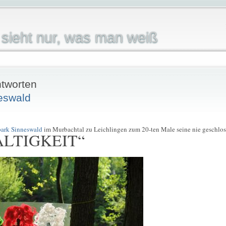
sieht nur, was man weiß
tworten
eswald
park Sinneswald
im Murbachtal zu Leichlingen zum 20-ten Male seine nie geschloss
LTIGKEIT“