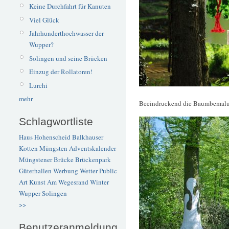
Keine Durchfahrt für Kanuten
Viel Glück
Jahrhunderthochwasser der
Wupper?
Solingen und seine Brücken
Einzug der Rollatoren!
Lurchi
mehr
Beeindruckend die Baumbemalu
Schlagwortliste
Haus Hohenscheid
Balkhauser
Kotten
Müngsten
Adventskalender
Müngstener Brücke
Brückenpark
Güterhallen
Werbung
Wetter
Public
Art
Kunst
Am Wegesrand
Winter
Wupper
Solingen
>>
Benutzeranmeldung