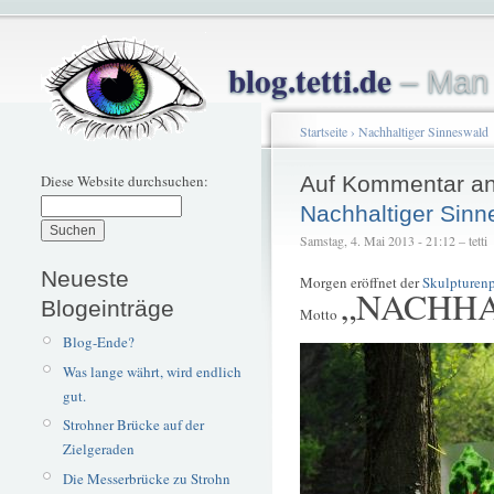
blog.tetti.de
– Man 
Startseite
›
Nachhaltiger Sinneswald
Diese Website durchsuchen:
Auf Kommentar an
Nachhaltiger Sinn
Samstag, 4. Mai 2013 - 21:12 – tetti
Neueste
Morgen eröffnet der
Skulpturen
„NACHHA
Blogeinträge
Motto
Blog-Ende?
Was lange währt, wird endlich
gut.
Strohner Brücke auf der
Zielgeraden
Die Messerbrücke zu Strohn