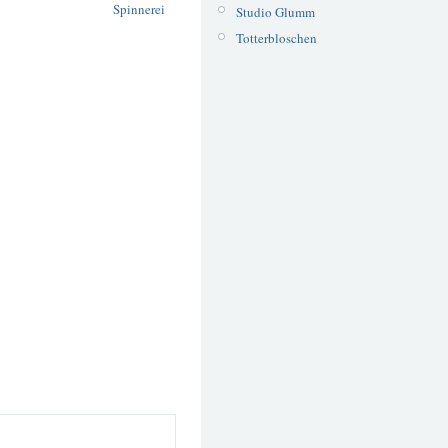
Spinnerei
Studio Glumm
Totterbloschen