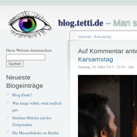
blog.tetti.de
– Man s
Startseite
›
Karsamstag
Diese Website durchsuchen:
Auf Kommentar ant
Karsamstag
Samstag, 30. März 2013 - 22:29 – tetti
Neueste
Blogeinträge
Blog-Ende?
Was lange währt, wird endlich
gut.
Strohner Brücke auf der
Zielgeraden
Die Messerbrücke zu Strohn