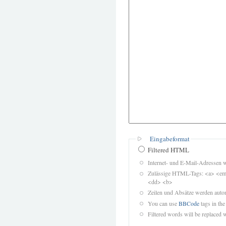
Eingabeformat
Filtered HTML
Internet- und E-Mail-Adressen 
Zulässige HTML-Tags: <a> <em>
<dd> <b>
Zeilen und Absätze werden autom
You can use
BBCode
tags in the
Filtered words will be replaced w