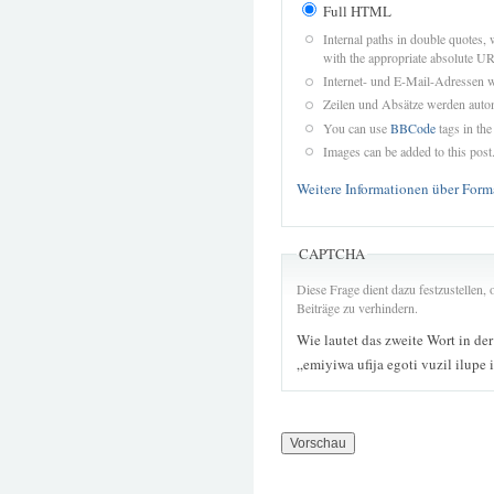
Full HTML
Internal paths in double quotes, 
with the appropriate absolute URL
Internet- und E-Mail-Adressen 
Zeilen und Absätze werden autom
You can use
BBCode
tags in the
Images can be added to this post
Weitere Informationen über Form
CAPTCHA
Diese Frage dient dazu festzustellen
Beiträge zu verhindern.
Wie lautet das zweite Wort in de
„emiyiwa ufija egoti vuzil ilupe