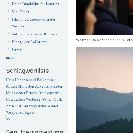
Keine Durchfahrt für Kanuten
Viel Glück
Jahrhunderthochwasser der
Wupper?
Solingen und seine Brücken
Wärme?:
Immer noch nur aus Toth
Einzug der Rollatoren!
Lurchi
mehr
Schlagwortliste
Haus Hohenscheid
Balkhauser
Kotten
Müngsten
Adventskalender
Müngstener Brücke
Brückenpark
Güterhallen
Werbung
Wetter
Public
Art
Kunst
Am Wegesrand
Winter
Wupper
Solingen
>>
Benutzeranmeldung