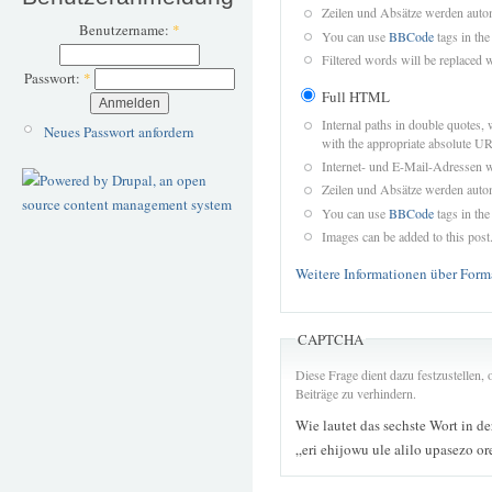
Zeilen und Absätze werden autom
Benutzername:
*
You can use
BBCode
tags in the
Filtered words will be replaced w
Passwort:
*
Full HTML
Internal paths in double quotes, 
Neues Passwort anfordern
with the appropriate absolute URL
Internet- und E-Mail-Adressen 
Zeilen und Absätze werden autom
You can use
BBCode
tags in the
Images can be added to this post
Weitere Informationen über Form
CAPTCHA
Diese Frage dient dazu festzustellen
Beiträge zu verhindern.
Wie lautet das sechste Wort in d
„eri ehijowu ule alilo upasezo o