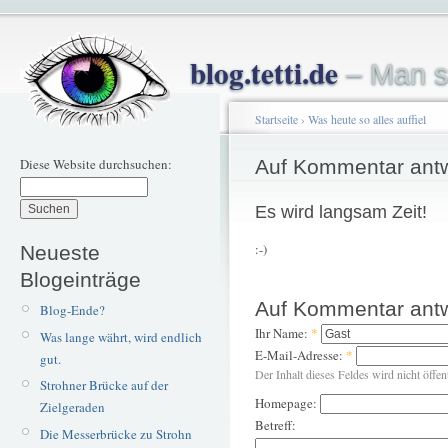
blog.tetti.de
– Man s
Startseite
›
Was heute so alles auffiel
Diese Website durchsuchen:
Auf Kommentar ant
Es wird langsam Zeit!
:-)
Neueste
Blogeinträge
Auf Kommentar ant
Blog-Ende?
Ihr Name:
*
Was lange währt, wird endlich
E-Mail-Adresse:
*
gut.
Der Inhalt dieses Feldes wird nicht öffen
Strohner Brücke auf der
Homepage:
Zielgeraden
Betreff:
Die Messerbrücke zu Strohn