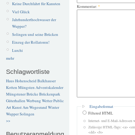
Keine Durchfahrt für Kanuten
Kommentar:
*
Viel Glück
Jahrhunderthochwasser der
Wupper?
Solingen und seine Brücken
Einzug der Rollatoren!
Lurchi
mehr
Schlagwortliste
Haus Hohenscheid
Balkhauser
Kotten
Müngsten
Adventskalender
Müngstener Brücke
Brückenpark
Güterhallen
Werbung
Wetter
Public
Eingabeformat
Art
Kunst
Am Wegesrand
Winter
Filtered HTML
Wupper
Solingen
>>
Internet- und E-Mail-Adressen 
Zulässige HTML-Tags: <a> <em>
<dd> <b>
Benutzeranmeldung