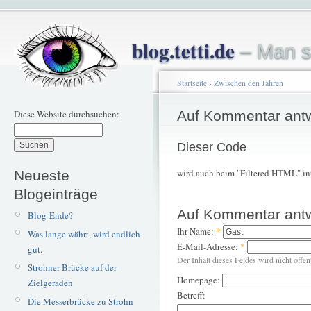
blog.tetti.de
– Man s
Startseite
›
Zwischen den Jahren
Diese Website durchsuchen:
Auf Kommentar ant
Dieser Code
wird auch beim "Filtered HTML" inte
Neueste
Blogeinträge
Auf Kommentar ant
Blog-Ende?
Ihr Name:
*
Was lange währt, wird endlich
E-Mail-Adresse:
*
gut.
Der Inhalt dieses Feldes wird nicht öffen
Strohner Brücke auf der
Homepage:
Zielgeraden
Betreff:
Die Messerbrücke zu Strohn