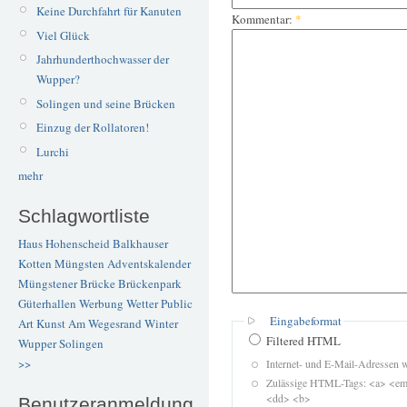
Keine Durchfahrt für Kanuten
Kommentar:
*
Viel Glück
Jahrhunderthochwasser der
Wupper?
Solingen und seine Brücken
Einzug der Rollatoren!
Lurchi
mehr
Schlagwortliste
Haus Hohenscheid
Balkhauser
Kotten
Müngsten
Adventskalender
Müngstener Brücke
Brückenpark
Güterhallen
Werbung
Wetter
Public
Eingabeformat
Art
Kunst
Am Wegesrand
Winter
Filtered HTML
Wupper
Solingen
>>
Internet- und E-Mail-Adressen 
Zulässige HTML-Tags: <a> <em>
<dd> <b>
Benutzeranmeldung