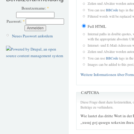
Zeilen und Absätze werden autom
Benutzername:
*
You can use
BBCode
tags in the
Filtered words will be replaced w
Passwort:
*
Full HTML
Internal paths in double quotes, 
Neues Passwort anfordern
with the appropriate absolute URL
Internet- und E-Mail-Adressen 
Zeilen und Absätze werden autom
You can use
BBCode
tags in the
Images can be added to this post
Weitere Informationen über Form
CAPTCHA
Diese Frage dient dazu festzustellen
Beiträge zu verhindern.
Wie lautet das dritte Wort in der
„xusuj goj qusegu xokexim ihuxa