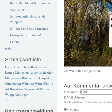
Keine Durchfahrt für Kanuten
Viel Glück
Jahrhunderthochwasser der
Wupper?
Solingen und seine Brücken
Einzug der Rollatoren!
Lurchi
mehr
Schlagwortliste
Haus Hohenscheid
Balkhauser
27:
Wir helfen dir gerne aus
Kotten
Müngsten
Adventskalender
Müngstener Brücke
Brückenpark
Güterhallen
Werbung
Wetter
Public
Auf Kommentar ant
Art
Kunst
Am Wegesrand
Winter
Ihr Name:
*
Wupper
Solingen
E-Mail-Adresse:
*
>>
Der Inhalt dieses Feldes wird nicht öffen
Homepage:
Benutzeranmeldung