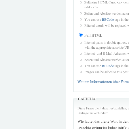
Zulässige HTML-Tags: <a> <em>
<dd> <b>
Zeilen und Absätze werden autom
You can use
BBCode
tags in the
Filtered words will be replaced w
Full HTML
Internal paths in double quotes, 
with the appropriate absolute URL
Internet- und E-Mail-Adressen 
Zeilen und Absätze werden autom
You can use
BBCode
tags in the
Images can be added to this post
Weitere Informationen über Form
CAPTCHA
Diese Frage dient dazu festzustellen
Beiträge zu verhindern.
Wie lautet das vierte Wort in der
„zezekiq oyipur ira kuhar ipitiki