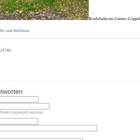
Boulebahn im Gustav-Coppe
ahn zum Jubiläum
:
ck/4746
tworten
ffentlich zugänglich angezeigt.