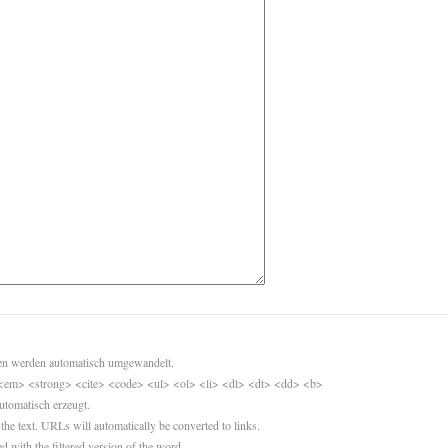
sen werden automatisch umgewandelt.
<em> <strong> <cite> <code> <ul> <ol> <li> <dl> <dt> <dd> <b>
utomatisch erzeugt.
 the text. URLs will automatically be converted to links.
d with the filtered version of the word.