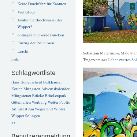
Keine Durchfahrt für Kanuten
Viel Glück
Jahrhunderthochwasser der
Wupper?
Solingen und seine Brücken
Einzug der Rollatoren!
Lurchi
Sebastian Malermann, Marc Stani
mehr
Trägervereines
Lebenswertes Sol
Schlagwortliste
Haus Hohenscheid
Balkhauser
Kotten
Müngsten
Adventskalender
Müngstener Brücke
Brückenpark
Güterhallen
Werbung
Wetter
Public
Art
Kunst
Am Wegesrand
Winter
Wupper
Solingen
>>
Benutzeranmeldung