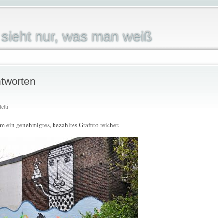
sieht nur, was man weiß
tworten
etti
m ein genehmigtes, bezahltes Graffito reicher.