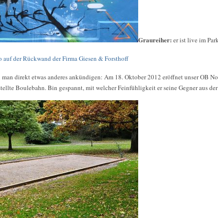
Graureiher:
er ist live im Par
o auf der Rückwand der Firma Giesen & Forsthoff
n man direkt etwas anderes ankündigen: Am 18. Oktober 2012 eröffnet unser OB No
tellte Boulebahn. Bin gespannt, mit welcher Feinfühligkeit er seine Gegner aus de