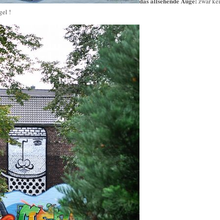
das allsehende Auge:
zwar ke
gel !